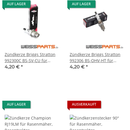
AUF LAGER
AUF LAGER
Zündkerze Briggs Stratton
Zündkerze Briggs Stratton
992300C BS-SV-CU für
992306 BS-OHV-HT für
Rasenmäher
Rasentraktor
4,20 €
*
4,20 €
*
AUF LAGER
AUSVERKAUFT