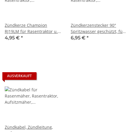
Zündkerze Champion
Zündkerzenstecker 90°
RJ19LM für Rasentraktor u.
Spritzwasser geschützt, für
Rasenmäher
Rasentraktor
4,95 €
*
6,95 €
*
AUSVERKAUFT
Zündkabel, Zündleitung,