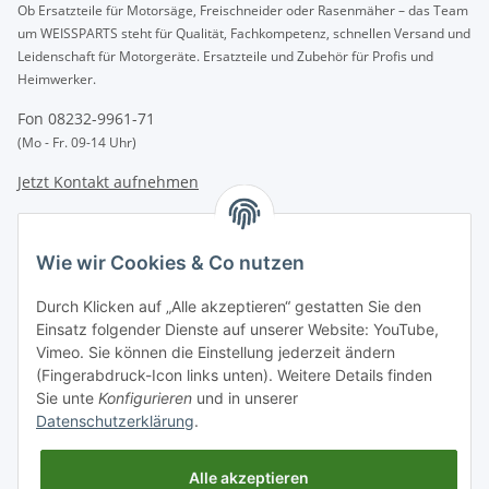
Ob Ersatzteile für Motorsäge, Freischneider oder Rasenmäher – das Team
um WEISSPARTS steht für Qualität, Fachkompetenz, schnellen Versand und
Leidenschaft für Motorgeräte. Ersatzteile und Zubehör für Profis und
Heimwerker.
Fon 08232-9961-71
(Mo - Fr. 09-14 Uhr)
Jetzt Kontakt aufnehmen
INFORMATIONEN
Wie wir Cookies & Co nutzen
GESETZLICHE INFORMATIONEN
Durch Klicken auf „Alle akzeptieren“ gestatten Sie den
Einsatz folgender Dienste auf unserer Website: YouTube,
Vimeo. Sie können die Einstellung jederzeit ändern
Zahlungsarten
(Fingerabdruck-Icon links unten). Weitere Details finden
BAR | ÜBERWEISUNG | PAYPAL
Sie unte
Konfigurieren
und in unserer
Datenschutzerklärung
.
Versandpartner
DHL | GLS | DPD | HERMES | POST
Alle akzeptieren