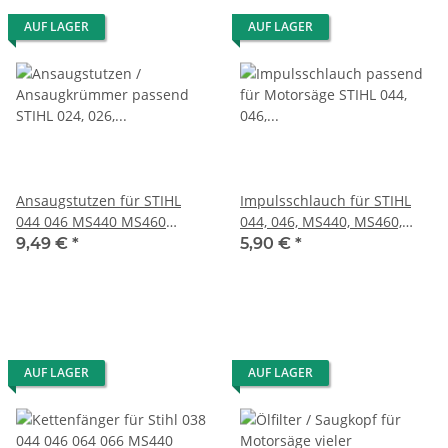
AUF LAGER
AUF LAGER
Ansaugstutzen für STIHL
Impulsschlauch für STIHL
044 046 MS440 MS460
044, 046, MS440, MS460,
MS461
MS461
9,49 €
*
5,90 €
*
AUF LAGER
AUF LAGER