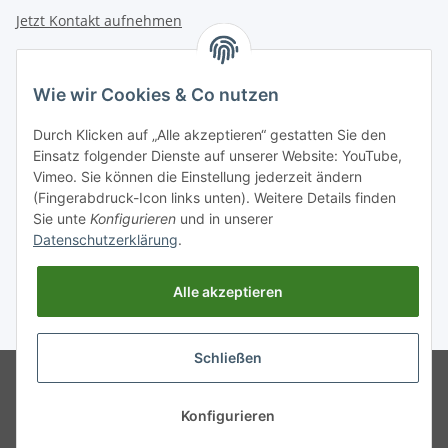
Jetzt Kontakt aufnehmen
INFORMATIONEN
Wie wir Cookies & Co nutzen
GESETZLICHE INFORMATIONEN
Durch Klicken auf „Alle akzeptieren“ gestatten Sie den
Einsatz folgender Dienste auf unserer Website: YouTube,
Vimeo. Sie können die Einstellung jederzeit ändern
Zahlungsarten
(Fingerabdruck-Icon links unten). Weitere Details finden
BAR | ÜBERWEISUNG | PAYPAL
Sie unte
Konfigurieren
und in unserer
Datenschutzerklärung
.
Versandpartner
DHL | GLS | DPD | HERMES | POST
Alle akzeptieren
* Alle Preise inkl. gesetzlicher USt., zzgl.
Versand
. Bei Versand außerhalb
Deutschlands verlängert sich die Lieferfrist.
Schließen
© Entdecken Sie jetzt hochwertige
Powered by
JTL-Shop
WEISSPARTS Ersatzteile und
Zubehör für ✓Motorsäge
Konfigurieren
✓Freischneider ✓Rasentraktor.
Schneller Versand und 5✩ Service