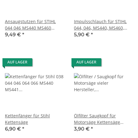
Ansaugstutzen für STIHL
Impulsschlauch für STIHL
044 046 MS440 MS460
044, 046, MS440, MS460,
MS461
MS461
9,49 €
*
5,90 €
*
AUF LAGER
AUF LAGER
Kettenfänger für Stihl
Ölfilter Saugkopf für
Kettensäge
Motorsäge Kettensäge
11176403800
6,90 €
*
3,90 €
*