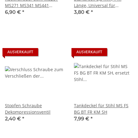
MS271 MS341 MS441
Länge, Universal für
11351900600
Motorsäge, Freischneider ...
6,90 €
*
3,80 €
*
AUSVERKAUFT
AUSVERKAUFT
Stopfen Schraube
Tankdeckel für Stihl MS FS
Dekompressionsventil
BG BT FR KM SH
2,40 €
*
7,99 €
*