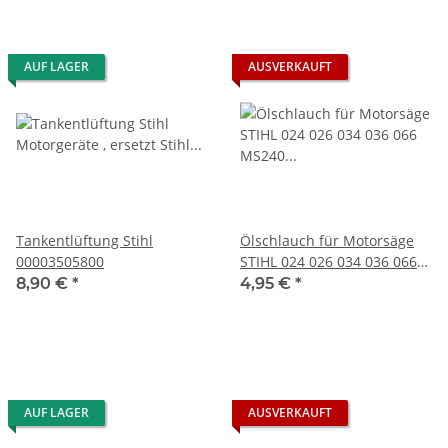
AUF LAGER
AUSVERKAUFT
Tankentlüftung Stihl
Ölschlauch für Motorsäge
00003505800
STIHL 024 026 034 036 066
MS240 u. a.
8,90 €
*
4,95 €
*
AUF LAGER
AUSVERKAUFT