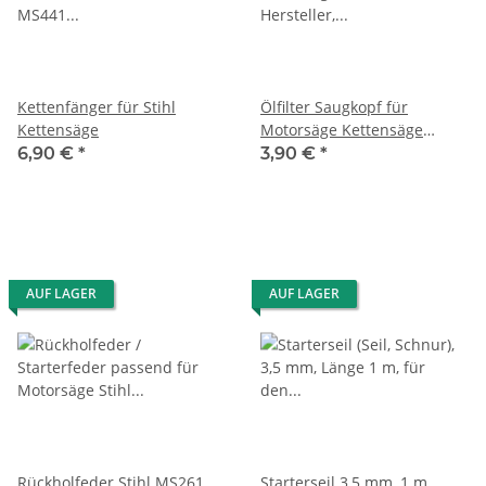
Kettenfänger für Stihl
Ölfilter Saugkopf für
Kettensäge
Motorsäge Kettensäge
11176403800
6,90 €
*
3,90 €
*
AUF LAGER
AUF LAGER
Rückholfeder Stihl MS261
Starterseil 3,5 mm, 1 m