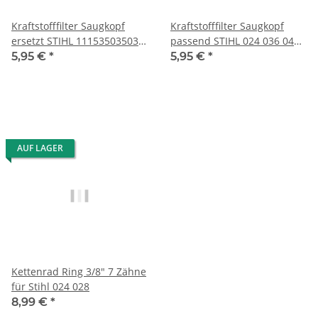
Kraftstofffilter Saugkopf
Kraftstofffilter Saugkopf
ersetzt STIHL 11153503503
passend STIHL 024 036 044
1115 350 3503
066 MS240
5,95 €
*
5,95 €
*
AUF LAGER
Kettenrad Ring 3/8" 7 Zähne
für Stihl 024 028
8,99 €
*