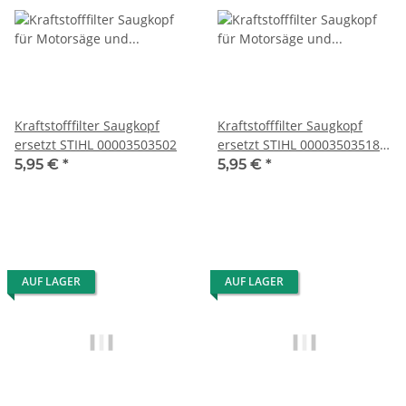
Kraftstofffilter Saugkopf
Kraftstofffilter Saugkopf
ersetzt STIHL 00003503502
ersetzt STIHL 00003503518
0000 350 3518
5,95 €
*
5,95 €
*
AUF LAGER
AUF LAGER