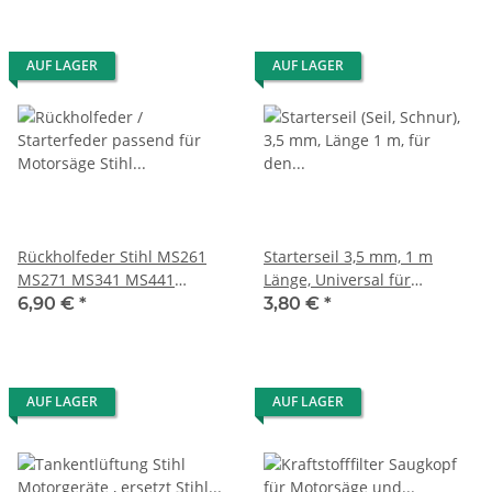
AUF LAGER
AUF LAGER
Rückholfeder Stihl MS261
Starterseil 3,5 mm, 1 m
MS271 MS341 MS441
Länge, Universal für
11351900600
Motorsäge, Freischneider ...
6,90 €
*
3,80 €
*
AUF LAGER
AUF LAGER