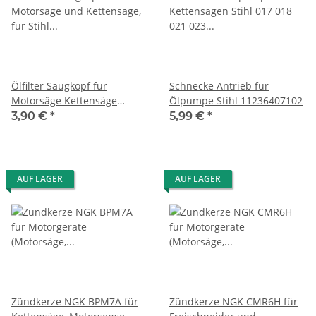
Ölfilter Saugkopf für
Schnecke Antrieb für
Motorsäge Kettensäge
Ölpumpe Stihl 11236407102
11236403800
3,90 €
*
5,99 €
*
AUF LAGER
AUF LAGER
Zündkerze NGK BPM7A für
Zündkerze NGK CMR6H für