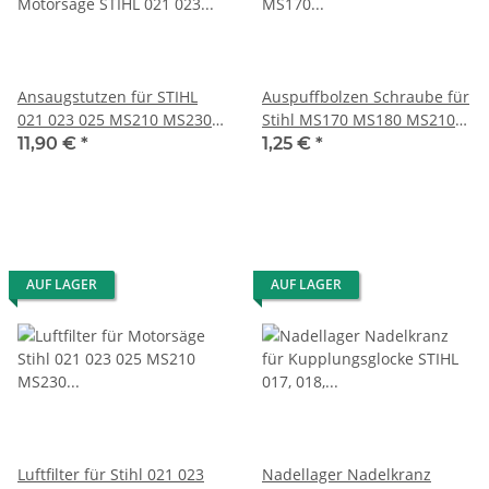
Ansaugstutzen für STIHL
Auspuffbolzen Schraube für
021 023 025 MS210 MS230
Stihl MS170 MS180 MS210
MS250
MS230 MS250
11,90 €
*
1,25 €
*
AUF LAGER
AUF LAGER
Luftfilter für Stihl 021 023
Nadellager Nadelkranz