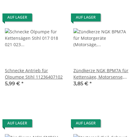
AUF LAGER
AUF LAGER
Schnecke Antrieb für
Zündkerze NGK BPM7A für
Ölpumpe Stihl 11236407102
Kettensäge, Motorsense,
Heckenschere
5,99 €
*
3,85 €
*
AUF LAGER
AUF LAGER