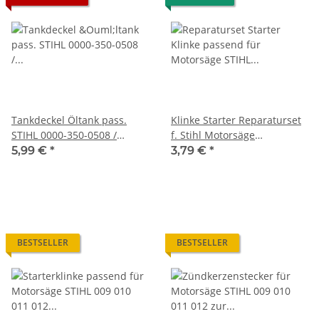
Tankdeckel Öltank pass.
Klinke Starter Reparaturset
STIHL 0000-350-0508 /
f. Stihl Motorsäge
00003500508
Kettensäge
5,99 €
*
3,79 €
*
BESTSELLER
BESTSELLER