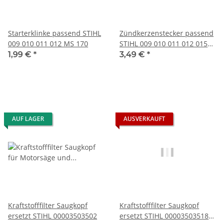
Starterklinke passend STIHL
Zündkerzenstecker passend
009 010 011 012 MS 170
STIHL 009 010 011 012 015
u. a. Motorsägen
1,99 €
*
3,49 €
*
AUF LAGER
AUSVERKAUFT
Kraftstofffilter Saugkopf
Kraftstofffilter Saugkopf
ersetzt STIHL 00003503502
ersetzt STIHL 00003503518