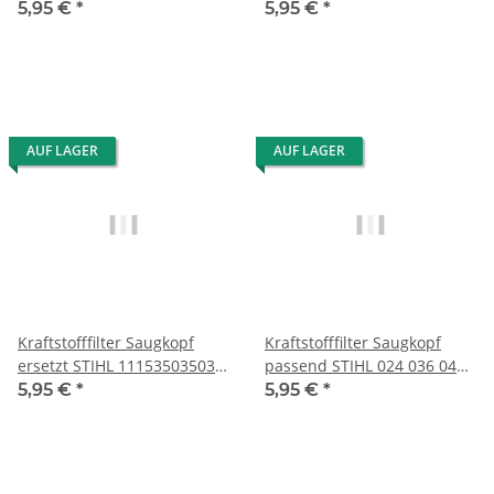
0000 350 3518
5,95 €
*
5,95 €
*
AUF LAGER
AUF LAGER
Kraftstofffilter Saugkopf
Kraftstofffilter Saugkopf
ersetzt STIHL 11153503503
passend STIHL 024 036 044
1115 350 3503
066 MS240
5,95 €
*
5,95 €
*