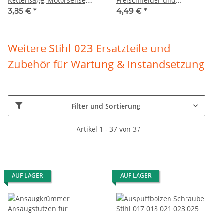
Kettensäge, Motorsense,
Freischneider und
Heckenschere
Motorsense
3,85 €
*
4,49 €
*
Weitere
Stihl 023
Ersatzteile und
Zubehör für Wartung & Instandsetzung
Filter und Sortierung
Artikel 1 - 37 von 37
AUF LAGER
AUF LAGER