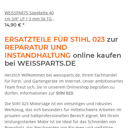
WEISSPARTS Sägekette 40
cm 3/8" LP 1,3 mm 56 TG
Low Profile
14,90 €
*
ERSATZTEILE FÜR STIHL 023
zur
REPARATUR UND
INSTANDHALTUNG
online kaufen
bei WEISSPARTS.DE
Herzlich Willkommen bei weissparts.de, Ihrem Fachhandel
für Forst- und Gartengeräte im Internet. Unser ambitioniertes
Team freut sich, Sie in unserem Onlineshop begrüßen zu
dürfen. Informationen zur
Stihl 023
:
Die Stihl 023 Motorsäge ist ein vielseitiges und robustes
Werkzeug, das sich besonders für mittelschwere Arbeiten im
privaten und halbprofessionellen Bereich eignet. Mit ihrem
leistungsstarken Motor ist sie ideal für das Schneiden von
Brennholz, das Beschneiden von Bäumen und vielfältige