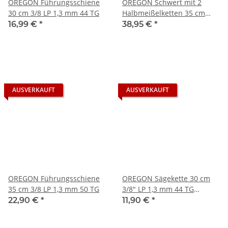
OREGON Führungsschiene
OREGON Schwert mit 2
30 cm 3/8 LP 1,3 mm 44 TG
Halbmeißelketten 35 cm
3/8" LP 1,3 mm 50 TG
16,99 €
*
38,95 €
*
AUSVERKAUFT
AUSVERKAUFT
OREGON Führungsschiene
OREGON Sägekette 30 cm
35 cm 3/8 LP 1,3 mm 50 TG
3/8" LP 1,3 mm 44 TG
91P044E AdvanceCut
22,90 €
*
11,90 €
*