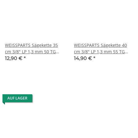
WEISSPARTS Sägekette 35
WEISSPARTS Sägekette 40
cm 3/8" LP 1,3 mm 50 TG
cm 3/8" LP 1,3 mm 55 TG
Low Profile
Low Profile
12,90 €
*
14,90 €
*
AUF LAGER