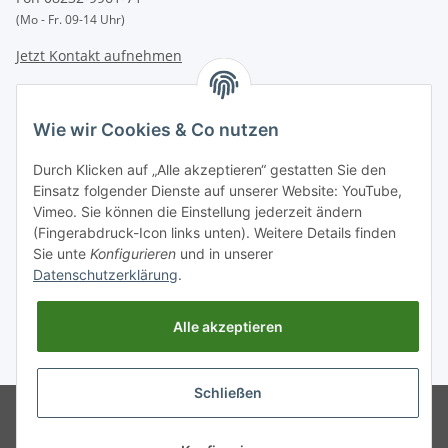
(Mo - Fr. 09-14 Uhr)
Jetzt Kontakt aufnehmen
INFORMATIONEN
Wie wir Cookies & Co nutzen
GESETZLICHE INFORMATIONEN
Durch Klicken auf „Alle akzeptieren“ gestatten Sie den
Einsatz folgender Dienste auf unserer Website: YouTube,
Vimeo. Sie können die Einstellung jederzeit ändern
Zahlungsarten
(Fingerabdruck-Icon links unten). Weitere Details finden
BAR | ÜBERWEISUNG | PAYPAL
Sie unte
Konfigurieren
und in unserer
Datenschutzerklärung
.
Versandpartner
DHL | GLS | DPD | HERMES | POST
Alle akzeptieren
* Alle Preise inkl. gesetzlicher USt., zzgl.
Versand
. Bei Versand außerhalb
Deutschlands verlängert sich die Lieferfrist.
Schließen
© Entdecken Sie jetzt hochwertige
Powered by
JTL-Shop
WEISSPARTS Ersatzteile und
Zubehör für ✓Motorsäge