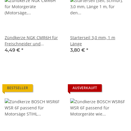
Zündkerze NGK CMR6H für
Starterseil 3,0 mm, 1 m
Freischneider und
Länge
Motorsense
4,49 €
*
3,80 €
*
BESTSELLER
AUSVERKAUFT