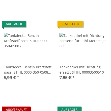
AUF LAGER
BESTSELLER
Tankdeckel Benzin Kraftstoff
Tankdeckel mit Dichtung
pass. STIHL 0000-350-0508 /
ersetzt STIHL 00003500510
00003500508
5,99 €
*
7,85 €
*
AUSVERKAUFT
AUF LAGER