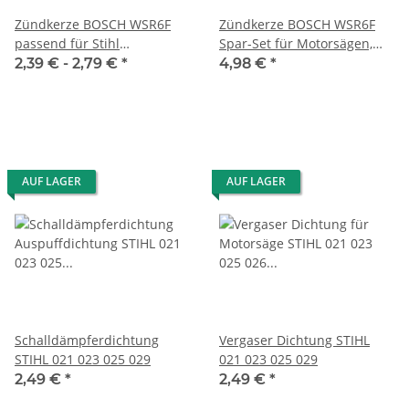
Zündkerze BOSCH WSR6F
Zündkerze BOSCH WSR6F
passend für Stihl
Spar-Set für Motorsägen,
Kettensäge Motorsäge
Freischneider,
2,39 € -
2,79 €
*
4,98 €
*
Freischneider
Heckenscheren
AUF LAGER
AUF LAGER
Schalldämpferdichtung
Vergaser Dichtung STIHL
STIHL 021 023 025 029
021 023 025 029
2,49 €
*
2,49 €
*