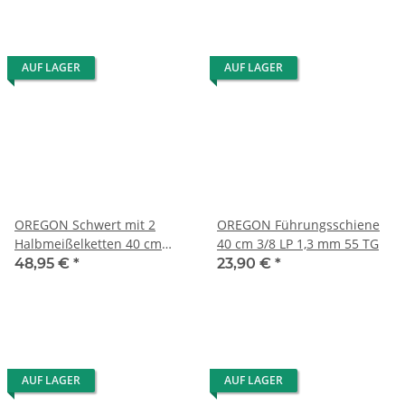
AUF LAGER
AUF LAGER
OREGON Schwert mit 2
OREGON Führungsschiene
Halbmeißelketten 40 cm
40 cm 3/8 LP 1,3 mm 55 TG
3/8" LP 1,3 mm 55 TG
48,95 €
*
23,90 €
*
AUF LAGER
AUF LAGER