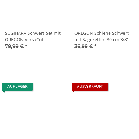
SUGIHARA Schwert-Set mit
OREGON Schiene Schwert
OREGON VersaCut
mit Sägeketten 30 cm 3/8"
Sägeketten 30 cm 3/8" LP 1,3
LP 1,3 mm 44 TG
79,99 €
*
36,99 €
*
mm 44 TG
AUF LAGER
AUSVERKAUFT