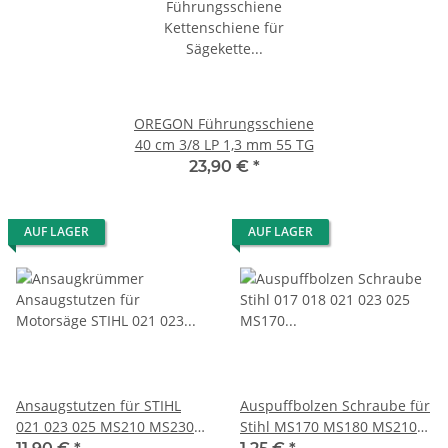
OREGON Führungsschiene
40 cm 3/8 LP 1,3 mm 55 TG
23,90 €
*
AUF LAGER
AUF LAGER
Ansaugstutzen für STIHL
Auspuffbolzen Schraube für
021 023 025 MS210 MS230
Stihl MS170 MS180 MS210
MS250
MS230 MS250