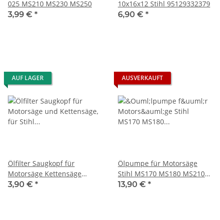
025 MS210 MS230 MS250
10x16x12 Stihl 95129332379
3,99 €
*
6,90 €
*
AUF LAGER
AUSVERKAUFT
Ölfilter Saugkopf für
Ölpumpe für Motorsäge
Motorsäge Kettensäge
Stihl MS170 MS180 MS210
11236403800
MS230 MS250
3,90 €
*
13,90 €
*