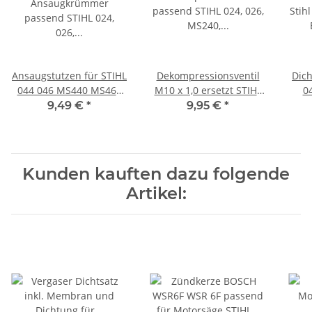
Ansaugstutzen für STIHL
Dekompressionsventil
Dich
044 046 MS440 MS460
M10 x 1,0 ersetzt STIHL
0
MS461
1128 020 9400
9,49 €
*
9,95 €
*
Kunden kauften dazu folgende
Artikel: