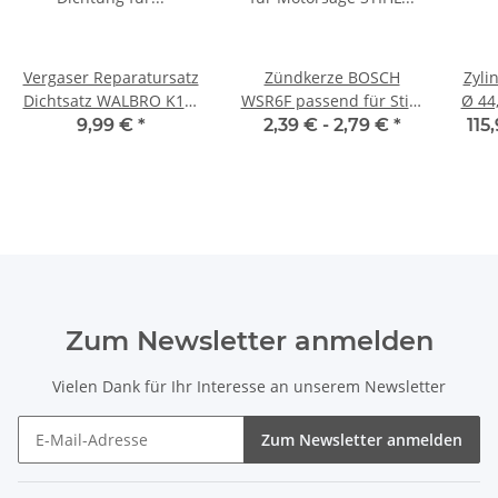
Vergaser Reparatursatz
Zündkerze BOSCH
Zyli
Dichtsatz WALBRO K10-
WSR6F passend für Stihl
Ø 44
WAT Membransatz
Kettensäge Motorsäge
MS2
9,99 €
*
2,39 € -
2,79 €
*
115
Freischneider
Zum Newsletter anmelden
Vielen Dank für Ihr Interesse an unserem Newsletter
Zum Newsletter anmelden