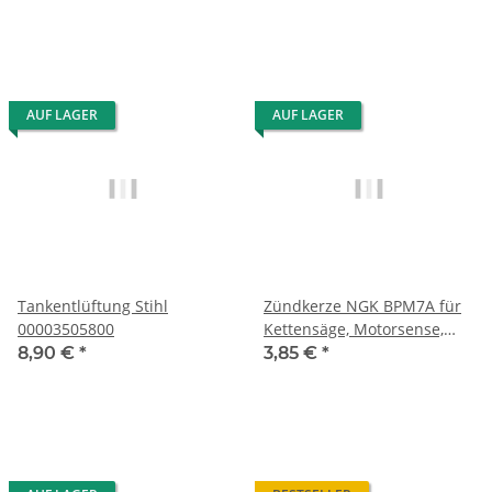
AUF LAGER
AUF LAGER
Tankentlüftung Stihl
Zündkerze NGK BPM7A für
00003505800
Kettensäge, Motorsense,
Heckenschere
8,90 €
*
3,85 €
*