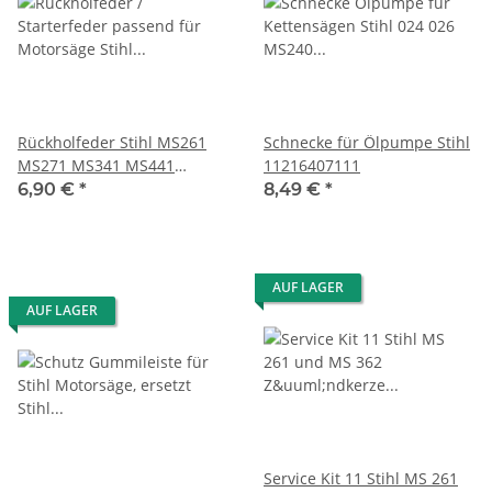
Rückholfeder Stihl MS261
Schnecke für Ölpumpe Stihl
MS271 MS341 MS441
11216407111
11351900600
6,90 €
*
8,49 €
*
AUF LAGER
AUF LAGER
Service Kit 11 Stihl MS 261