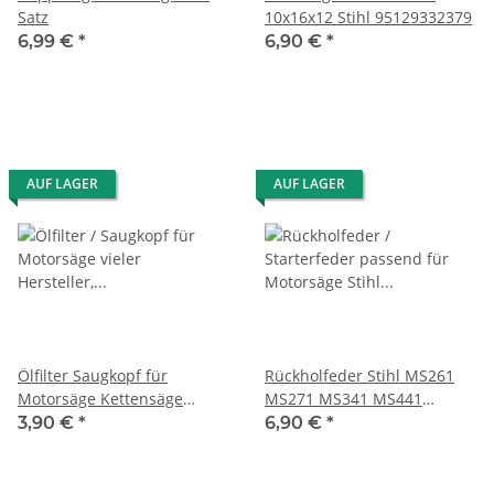
Satz
10x16x12 Stihl 95129332379
6,99 €
*
6,90 €
*
AUF LAGER
AUF LAGER
Ölfilter Saugkopf für
Rückholfeder Stihl MS261
Motorsäge Kettensäge
MS271 MS341 MS441
11176403800
11351900600
3,90 €
*
6,90 €
*