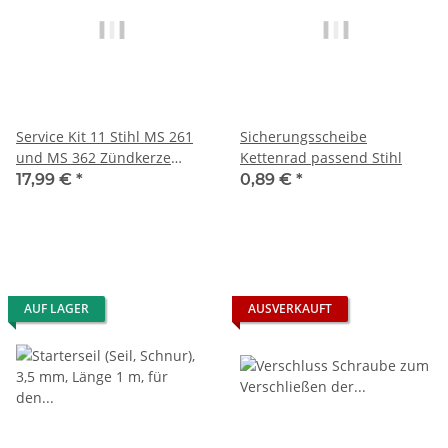
Service Kit 11 Stihl MS 261
Sicherungsscheibe
und MS 362 Zündkerze
Kettenrad passend Stihl
Luftfilter Kraftstofffilter
17,99 €
*
0,89 €
*
AUF LAGER
AUSVERKAUFT