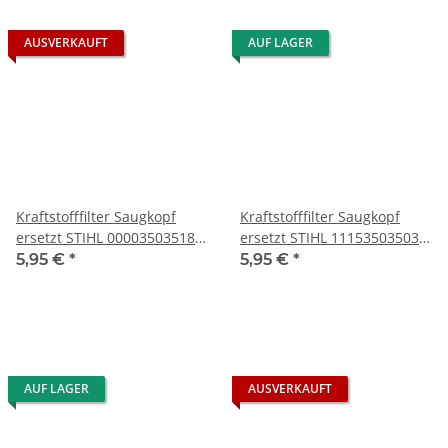
AUSVERKAUFT
AUF LAGER
Kraftstofffilter Saugkopf
Kraftstofffilter Saugkopf
ersetzt STIHL 00003503518
ersetzt STIHL 11153503503
0000 350 3518
1115 350 3503
5,95 €
*
5,95 €
*
AUF LAGER
AUSVERKAUFT