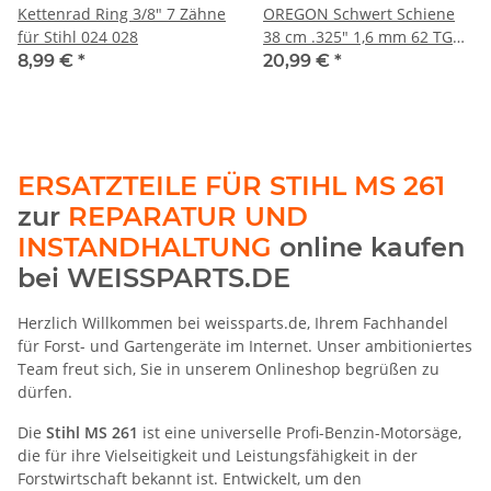
Kettenrad Ring 3/8" 7 Zähne
OREGON Schwert Schiene
für Stihl 024 028
38 cm .325" 1,6 mm 62 TG
AdvanceCut
8,99 €
*
20,99 €
*
ERSATZTEILE FÜR STIHL MS 261
zur
REPARATUR UND
INSTANDHALTUNG
online kaufen
bei WEISSPARTS.DE
Herzlich Willkommen bei weissparts.de, Ihrem Fachhandel
für Forst- und Gartengeräte im Internet. Unser ambitioniertes
Team freut sich, Sie in unserem Onlineshop begrüßen zu
dürfen.
Die
Stihl MS 261
ist eine universelle Profi-Benzin-Motorsäge,
die für ihre Vielseitigkeit und Leistungsfähigkeit in der
Forstwirtschaft bekannt ist. Entwickelt, um den