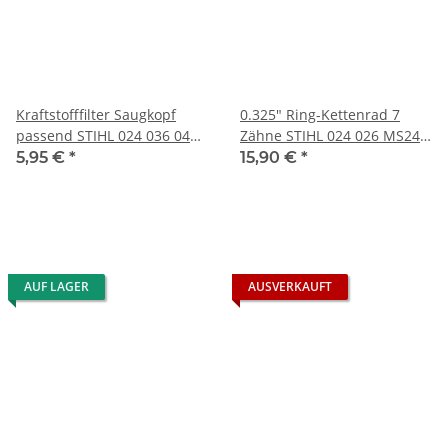
Kraftstofffilter Saugkopf
0.325" Ring-Kettenrad 7
passend STIHL 024 036 044
Zähne STIHL 024 026 MS240
066 MS240
MS260 MS280
5,95 €
*
15,90 €
*
AUF LAGER
AUSVERKAUFT