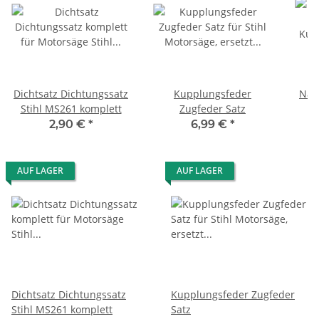
Dichtsatz Dichtungssatz
Kupplungsfeder
Nad
Stihl MS261 komplett
Zugfeder Satz
2,90 €
*
6,99 €
*
AUF LAGER
AUF LAGER
Dichtsatz Dichtungssatz
Kupplungsfeder Zugfeder
Stihl MS261 komplett
Satz