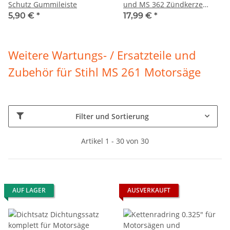
Schutz Gummileiste
und MS 362 Zündkerze
Luftfilter Kraftstofffilter
5,90 €
*
17,99 €
*
Weitere Wartungs- / Ersatzteile und
Zubehör für
Stihl MS 261 Motorsäge
Filter und Sortierung
Artikel 1 - 30 von 30
AUF LAGER
AUSVERKAUFT