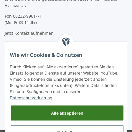
Heimwerker.
Fon 08232-9961-71
(Mo - Fr. 09-14 Uhr)
Jetzt Kontakt aufnehmen
INFORMATIONEN
Wie wir Cookies & Co nutzen
GESETZLICHE INFORMATIONEN
Durch Klicken auf „Alle akzeptieren“ gestatten Sie den
Einsatz folgender Dienste auf unserer Website: YouTube,
Vimeo. Sie können die Einstellung jederzeit ändern
Zahlungsarten
(Fingerabdruck-Icon links unten). Weitere Details finden
BAR | ÜBERWEISUNG | PAYPAL
Sie unte
Konfigurieren
und in unserer
Datenschutzerklärung
.
Versandpartner
DHL | GLS | DPD | HERMES | POST
Alle akzeptieren
* Alle Preise inkl. gesetzlicher USt., zzgl.
Versand
. Bei Versand außerhalb
Deutschlands verlängert sich die Lieferfrist.