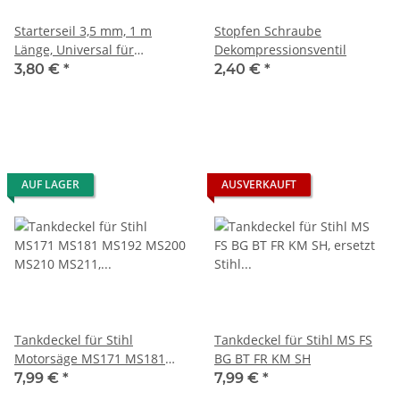
Starterseil 3,5 mm, 1 m
Stopfen Schraube
Länge, Universal für
Dekompressionsventil
Motorsäge, Freischneider ...
3,80 €
*
2,40 €
*
AUF LAGER
AUSVERKAUFT
Tankdeckel für Stihl
Tankdeckel für Stihl MS FS
Motorsäge MS171 MS181
BG BT FR KM SH
MS192 MS200 MS210 MS260
7,99 €
*
7,99 €
*
MS261 MS340 MS360