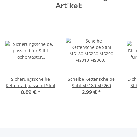
Artikel:
Sicherungsscheibe
Scheibe Kettenscheibe
Dich
Kettenrad passend Stihl
Stihl MS180 MS260
Sti
MS290 MS310 MS360
0,89 €
*
2,99 €
*
MS390 MS440