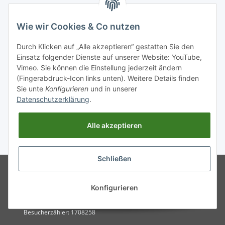
INFORMATIONEN
Wie wir Cookies & Co nutzen
GESETZLICHE INFORMATIONEN
Durch Klicken auf „Alle akzeptieren“ gestatten Sie den
Einsatz folgender Dienste auf unserer Website: YouTube,
Vimeo. Sie können die Einstellung jederzeit ändern
Zahlungsarten
(Fingerabdruck-Icon links unten). Weitere Details finden
BAR | ÜBERWEISUNG | PAYPAL
Sie unte
Konfigurieren
und in unserer
Datenschutzerklärung
.
Versandpartner
DHL | GLS | DPD | HERMES | POST
Alle akzeptieren
* Alle Preise inkl. gesetzlicher USt., zzgl.
Versand
. Bei Versand außerhalb
Deutschlands verlängert sich die Lieferfrist.
Schließen
© Entdecken Sie jetzt hochwertige
Powered by
JTL-Shop
WEISSPARTS Ersatzteile und
Zubehör für ✓Motorsäge
Konfigurieren
✓Freischneider ✓Rasentraktor.
Schneller Versand und 5✩ Service
Besucherzähler: 1708258