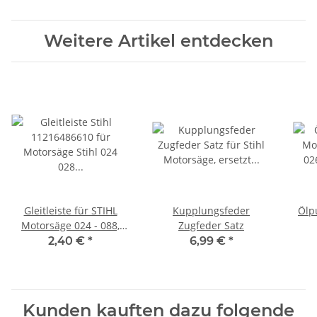
Weitere Artikel entdecken
Gleitleiste für STIHL
Kupplungsfeder
Ölp
Motorsäge 024 - 088,
Zugfeder Satz
11216486610
2,40 €
*
6,99 €
*
Kunden kauften dazu folgende