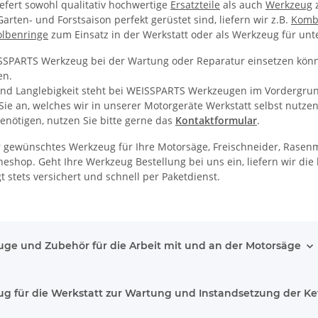
efert sowohl qualitativ hochwertige
Ersatzteile
als auch
Werkzeug
z
rten- und Forstsaison perfekt gerüstet sind, liefern wir z.B.
Kombi
olbenringe
zum Einsatz in der Werkstatt oder als Werkzeug für unt
SPARTS Werkzeug bei der Wartung oder Reparatur einsetzen können 
en.
und Langlebigkeit steht bei WEISSPARTS Werkzeugen im Vordergrun
Sie an, welches wir in unserer Motorgeräte Werkstatt selbst nut
nötigen, nutzen Sie bitte gerne das
Kontaktformular
.
r gewünschtes Werkzeug für Ihre Motorsäge, Freischneider, Rasen
shop. Geht Ihre Werkzeug Bestellung bei uns ein, liefern wir die 
t stets versichert und schnell per Paketdienst.
ge und Zubehör für die Arbeit mit und an der Motorsäge
g für die Werkstatt zur Wartung und Instandsetzung der K