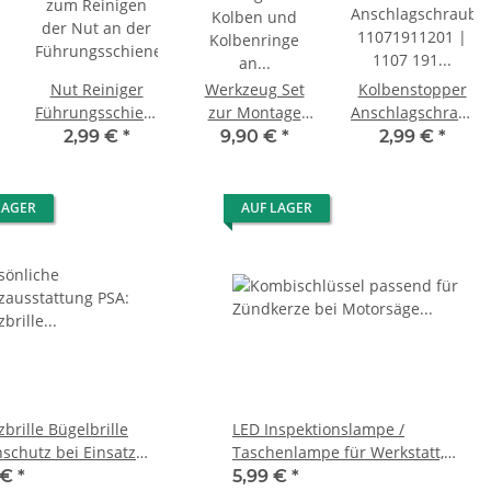
üssel
Nut Reiniger
Werkzeug Set
Kolbenstopper
Führungsschiene
zur Montage
Anschlagschraube
Schwert
Kolben &
für Motoren wie
2,99 €
*
9,90 €
*
2,99 €
*
Motorsäge
Kolbenringe 32 -
Kettensäge,
60 mm
Freischneider
LAGER
AUF LAGER
brille Bügelbrille
LED Inspektionslampe /
schutz bei Einsatz
Taschenlampe für Werkstatt,
chneider, Heckenschere
Werkzeugkiste, Auto
 €
*
5,99 €
*