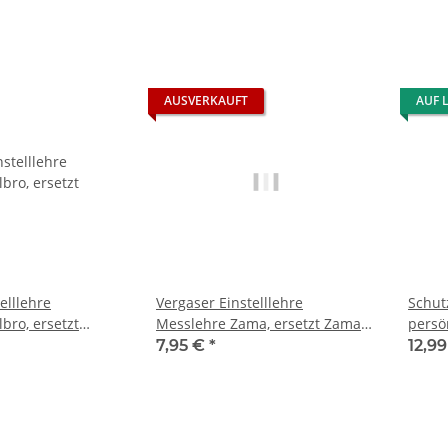
AUSVERKAUFT
AUF 
elllehre
Vergaser Einstelllehre
Schut
bro, ersetzt
Messlehre Zama, ersetzt Zama
persö
-1
ZT-1
7,95 €
*
12,9