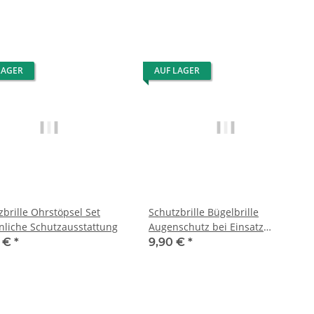
LAGER
AUF LAGER
zbrille Ohrstöpsel Set
Schutzbrille Bügelbrille
nliche Schutzausstattung
Augenschutz bei Einsatz
Freischneider, Heckenschere
9 €
*
9,90 €
*