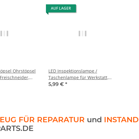
AUF LAGER
öpsel Ohrstöpsel
LED Inspektionslampe /
 Freischneider,
Taschenlampe für Werkstatt,
Werkzeugkiste, Auto
5,99 €
*
EUG FÜR REPARATUR
und
INSTAN
ARTS.DE