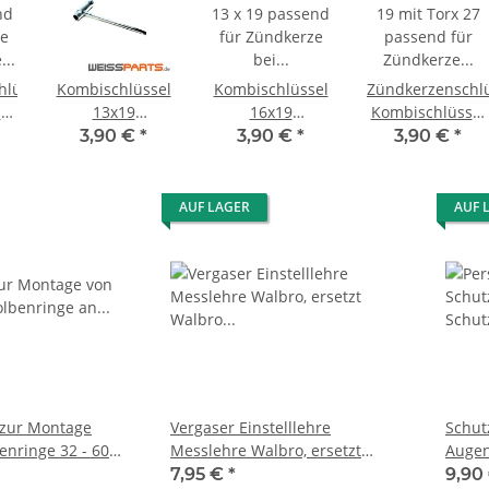
hlüssel
Kombischlüssel
Kombischlüssel
Zündkerzenschl
el
13x19
16x19
Kombischlüssel
Zündkerzenschlüssel
Zündkerzenschlüssel
19 mit Torx für
3,90 €
*
3,90 €
*
3,90 €
*
für Motorsäge
für Motorsäge
Freischneider
e
AUF LAGER
AUF 
 zur Montage
Vergaser Einstelllehre
Schutz
enringe 32 - 60
Messlehre Walbro, ersetzt
Augen
Walbro 500-13-1
Freis
7,95 €
*
9,90