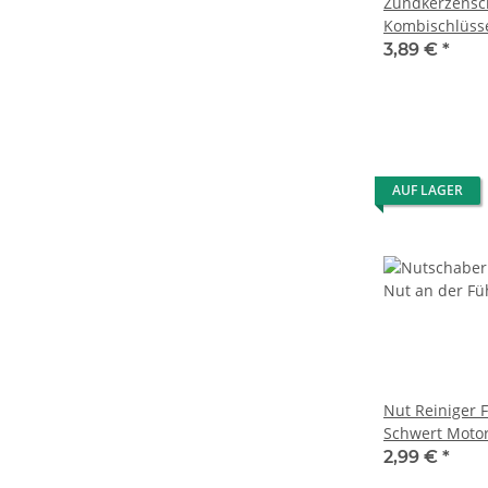
Zündkerzensc
Kombischlüsse
Motorsäge He
3,89 €
*
AUF LAGER
Nut Reiniger 
Schwert Moto
2,99 €
*