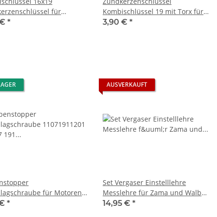
schlüssel 16x19
Zündkerzenschlüssel
erzenschlüssel für
Kombischlüssel 19 mit Torx für
säge
Freischneider
 €
*
3,90 €
*
LAGER
AUSVERKAUFT
nstopper
Set Vergaser Einstelllehre
lagschraube für Motoren
Messlehre für Zama und Walbro
ettensäge, Freischneider
Vergaser
 €
*
14,95 €
*