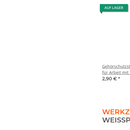
AUF LAGER
Gehörschutzst
für Arbeit mit
Heckenschere
2,90 €
*
WERKZ
WEISSP