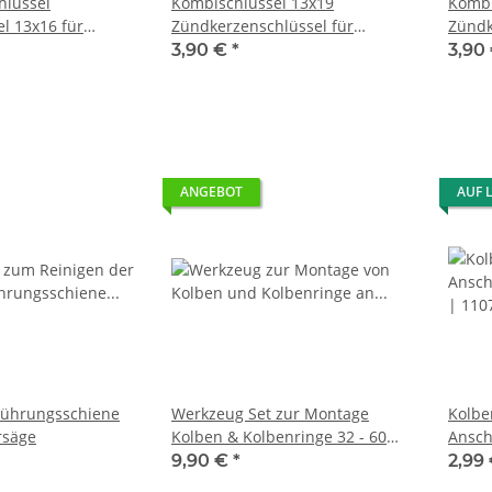
hlüssel
Kombischlüssel 13x19
Kombi
l 13x16 für
Zündkerzenschlüssel für
Zündk
ckenschere
Motorsäge
Motor
3,90 €
*
3,90
ANGEBOT
AUF 
Führungsschiene
Werkzeug Set zur Montage
Kolbe
rsäge
Kolben & Kolbenringe 32 - 60
Ansch
mm
wie K
9,90 €
*
2,99