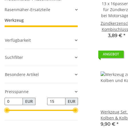
Rasenmäher-Ersatzteile
Werkzeug
Zündkerzensc
Kombischlüss
13x16 für
3,89 €
*
Verfügbarkeit
Motorsäge
Heckenscher
ANGEBOT
Suchfilter
Besondere Artikel
Preisspanne
EUR
EUR
Werkzeug Set
Kolben & Kolb
mm
9,90 €
*