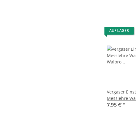
AUF LAGER
Vergaser Einst
Messlehre Wal
Walbro 500-13
7,95 €
*