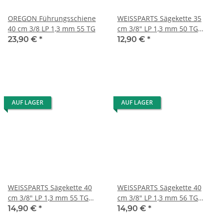
OREGON Führungsschiene
WEISSPARTS Sägekette 35
40 cm 3/8 LP 1,3 mm 55 TG
cm 3/8" LP 1,3 mm 50 TG
Low Profile
23,90 €
*
12,90 €
*
AUF LAGER
AUF LAGER
WEISSPARTS Sägekette 40
WEISSPARTS Sägekette 40
cm 3/8" LP 1,3 mm 55 TG
cm 3/8" LP 1,3 mm 56 TG
Low Profile
Low Profile
14,90 €
*
14,90 €
*