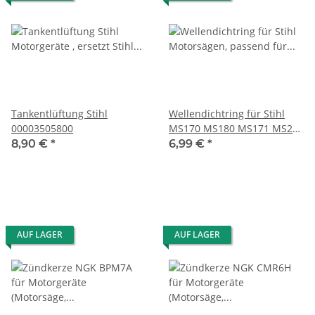
Tankentlüftung Stihl
Wellendichtring für Stihl
00003505800
MS170 MS180 MS171 MS230
MS251 MS280
8,90 €
*
6,99 €
*
AUF LAGER
AUF LAGER