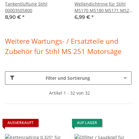
Tankentlüftung Stihl
Wellendichtring für Stihl
00003505800
MS170 MS180 MS171 MS230
MS251 MS280
8,90 €
*
6,99 €
*
Weitere Wartungs- / Ersatzteile und
Zubehör für
Stihl MS 251 Motorsäge
Filter und Sortierung
Artikel 1 - 32 von 32
AUSVERKAUFT
AUF LAGER