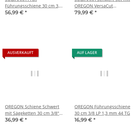
Führungsschiene 30 cm 3,8
OREGON VersaCut
Low Pro 1,3 mm 44 TG SL2U-
Sägeketten 30 cm 3/8" LP 1,3
56,99 €
*
79,99 €
*
0N30-A
mm 44 TG
AUSVERKAUFT
AUF LAGER
OREGON Schiene Schwert
OREGON Führungsschiene
mit Sägeketten 30 cm 3/8"
30 cm 3/8 LP 1,3 mm 44 TG
LP 1,3 mm 44 TG
36,99 €
*
16,99 €
*