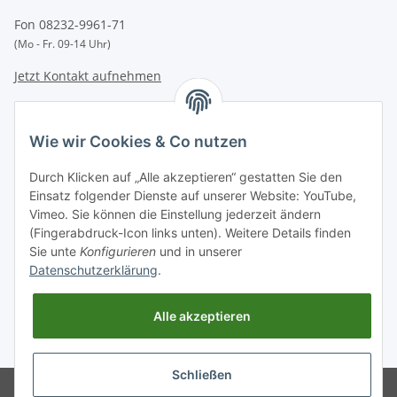
Fon 08232-9961-71
(Mo - Fr. 09-14 Uhr)
Jetzt Kontakt aufnehmen
INFORMATIONEN
Wie wir Cookies & Co nutzen
GESETZLICHE INFORMATIONEN
Durch Klicken auf „Alle akzeptieren“ gestatten Sie den
Einsatz folgender Dienste auf unserer Website: YouTube,
Vimeo. Sie können die Einstellung jederzeit ändern
Zahlungsarten
(Fingerabdruck-Icon links unten). Weitere Details finden
BAR | ÜBERWEISUNG | PAYPAL
Sie unte
Konfigurieren
und in unserer
Datenschutzerklärung
.
Versandpartner
DHL | GLS | DPD | HERMES | POST
Alle akzeptieren
* Alle Preise inkl. gesetzlicher USt., zzgl.
Versand
. Bei Versand außerhalb
Deutschlands verlängert sich die Lieferfrist.
Schließen
© Entdecken Sie jetzt hochwertige
Powered by
JTL-Shop