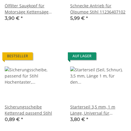
Ölfilter Saugkopf für
Schnecke Antrieb für
Motorsäge Kettensäge
Ölpumpe Stihl 11236407102
11236403800
3,90 €
*
5,99 €
*
BESTSELLER
AUF LAGER
Sicherungsscheibe
Starterseil 3,5 mm, 1 m
Kettenrad passend Stihl
Länge, Universal für
Motorsäge, Freischneider ...
0,89 €
*
3,80 €
*