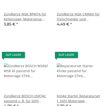
Zündkerze NGK BPM7A für
Zündkerze NGK CMR6H für
Kettensäge, Motorsense,
Freischneider und
Heckenschere
Motorsense
3,85 €
*
4,49 €
*
AUF LAGER
AUF LAGER
Zündkerze BOSCH USR7AC
Klinke Starter Reparaturset
passend z. B. für Stihl
f. Stihl Motorsäge
Motorsense Freischneider
Kettensäge