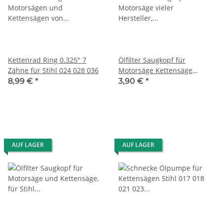
Kettenrad Ring 0.325" 7
Ölfilter Saugkopf für
Zähne für Stihl 024 028 036
Motorsäge Kettensäge
11176403800
8,99 €
*
3,90 €
*
AUF LAGER
AUF LAGER