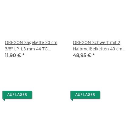
OREGON Sägekette 30 cm
OREGON Schwert mit 2
3/8" LP 1,3 mm 44 TG
Halbmeißelketten 40 cm
91P044E AdvanceCut
3/8" LP 1,3 mm 55 TG
11,90 €
*
48,95 €
*
AUF LAGER
AUF LAGER