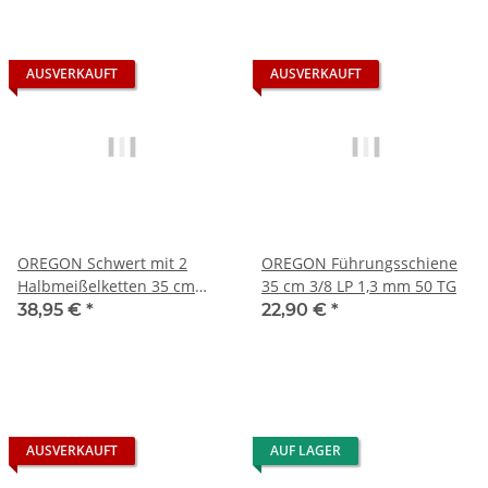
AUSVERKAUFT
AUSVERKAUFT
OREGON Schwert mit 2
OREGON Führungsschiene
Halbmeißelketten 35 cm
35 cm 3/8 LP 1,3 mm 50 TG
3/8" LP 1,3 mm 50 TG
38,95 €
*
22,90 €
*
AUSVERKAUFT
AUF LAGER