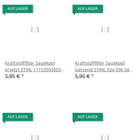
AUF LAGER
AUF LAGER
Kraftstofffilter Saugkopf
Kraftstofffilter Saugkopf
ersetzt STIHL 11153503503
passend STIHL 024 036 044
1115 350 3503
066 MS240
5,95 €
*
5,95 €
*
AUF LAGER
AUF LAGER