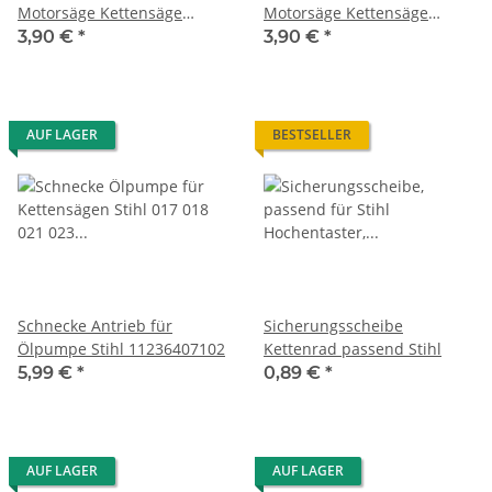
Motorsäge Kettensäge
Motorsäge Kettensäge
11176403800
11236403800
3,90 €
*
3,90 €
*
AUF LAGER
BESTSELLER
Schnecke Antrieb für
Sicherungsscheibe
Ölpumpe Stihl 11236407102
Kettenrad passend Stihl
5,99 €
*
0,89 €
*
AUF LAGER
AUF LAGER