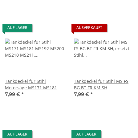
AUF LAGER
AUSVERKAUFT
Tankdeckel für Stihl
Tankdeckel für Stihl MS FS
Motorsäge MS171 MS181
BG BT FR KM SH
MS192 MS200 MS210 MS260
7,99 €
*
7,99 €
*
MS261 MS340 MS360
AUF LAGER
AUF LAGER