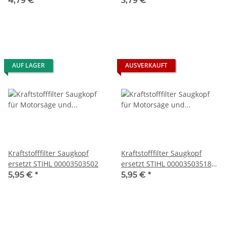
4,79 €
*
3,79 €
*
AUF LAGER
AUSVERKAUFT
Kraftstofffilter Saugkopf
Kraftstofffilter Saugkopf
ersetzt STIHL 00003503502
ersetzt STIHL 00003503518
0000 350 3518
5,95 €
*
5,95 €
*