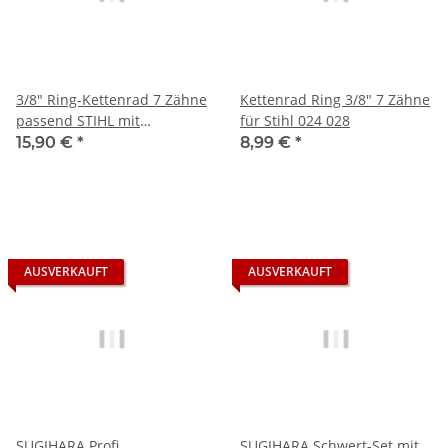
3/8" Ring-Kettenrad 7 Zähne
Kettenrad Ring 3/8" 7 Zähne
passend STIHL mit
für Stihl 024 028
Nadellager
15,90 €
*
8,99 €
*
AUSVERKAUFT
AUSVERKAUFT
SUGIHARA Profi
SUGIHARA Schwert-Set mit