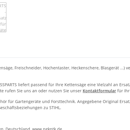
ge, Freischneider, Hochentaster, Heckenschere, Blasgerät ...) ver
ISSPARTS liefert passend für Ihre Kettensäge eine Vielzahl an Ersa
tte rufen Sie uns an oder nutzen Sie unser
Kontaktformular
für Ihr
behör für Gartengeräte und Forsttechnik. Angegebene Original E
 Geschäftsbeziehungen zu STIHL.
gen, Deutschland, www.ngkntk.de