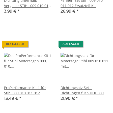
Dichtung unterhalb
Pannen-Set Stihl 009 010
Vergaser STIHL 009 010 011
011 012 Ersatzteil Kit
012 Motorsäge
3,99 €
*
26,99 €
*
BESTSELLER
AUF LAGER
ProPerformance Kit 1 für
Dichtungsatz Set 1
Stihl 009 010 011 012
Dichtungen für STIHL 009
Wartung Set
010 011 Dichtsatz
13,49 €
*
21,90 €
*