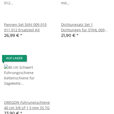
Pannen-Set Stihl 009 010
Dichtungsatz Set 1
011 012 Ersatzteil Kit
Dichtungen für STIHL 009
010 011 Dichtsatz
26,99 €
*
21,90 €
*
AUF LAGER
OREGON Führungsschiene
40 cm 3/8 LP 1,3 mm 55 TG
23,90 €
*