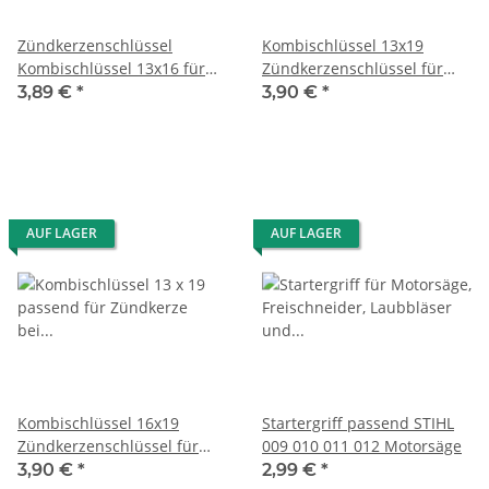
Zündkerzenschlüssel
Kombischlüssel 13x19
Kombischlüssel 13x16 für
Zündkerzenschlüssel für
Motorsäge Heckenschere
Motorsäge
3,89 €
*
3,90 €
*
AUF LAGER
AUF LAGER
Kombischlüssel 16x19
Startergriff passend STIHL
Zündkerzenschlüssel für
009 010 011 012 Motorsäge
Motorsäge
3,90 €
*
2,99 €
*