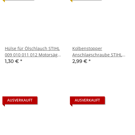
Hülse für Ölschlauch STIHL
Kolbenstopper
009 010 011 012 Motorsäge
Anschlagschraube STIHL
Kettensäge
009 010 011 012
1,30 €
*
2,99 €
*
AUSVERKAUFT
AUSVERKAUFT