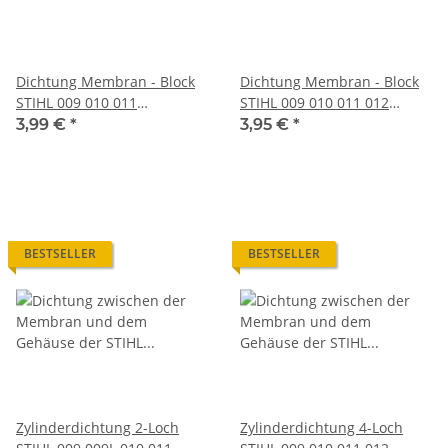
Dichtung Membran - Block
Dichtung Membran - Block
STIHL 009 010 011
STIHL 009 010 011 012
Motorsäge Kettensäge
Motorsäge Kettensäge
3,99 €
*
3,95 €
*
BESTSELLER
BESTSELLER
Zylinderdichtung 2-Loch
Zylinderdichtung 4-Loch