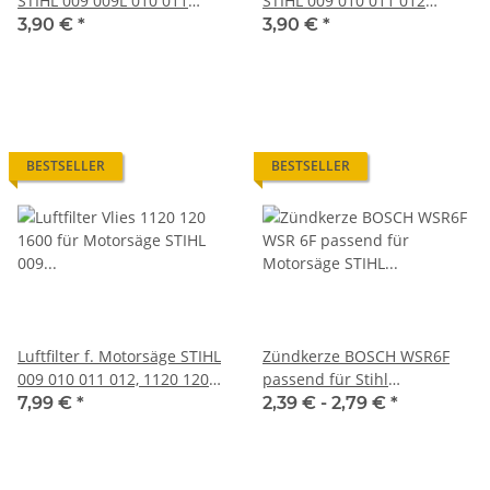
STIHL 009 009L 010 011
STIHL 009 010 011 012
Motorsäge Kettensäge
Motorsäge Kettensäge
3,90 €
*
3,90 €
*
BESTSELLER
BESTSELLER
Luftfilter f. Motorsäge STIHL
Zündkerze BOSCH WSR6F
009 010 011 012, 1120 120
passend für Stihl
1600 / 11201201600
Kettensäge Motorsäge
7,99 €
*
2,39 € -
2,79 €
*
Freischneider