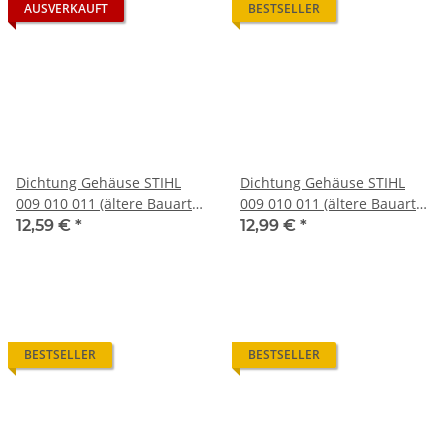
AUSVERKAUFT
BESTSELLER
Dichtung Gehäuse STIHL
Dichtung Gehäuse STIHL
009 010 011 (ältere Bauart
009 010 011 (ältere Bauart
V1)
V2)
12,59 €
*
12,99 €
*
BESTSELLER
BESTSELLER