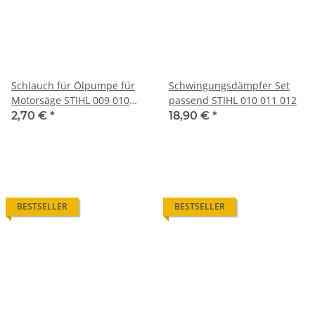
Schlauch für Ölpumpe für
Schwingungsdämpfer Set
Motorsäge STIHL 009 010
passend STIHL 010 011 012
011 012 Kettensäge
2,70 €
*
18,90 €
*
BESTSELLER
BESTSELLER