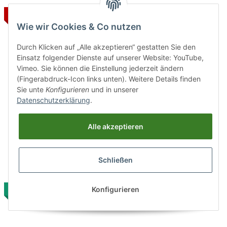
AUSVERKAUFT
AUF LAGER
Wie wir Cookies & Co nutzen
Durch Klicken auf „Alle akzeptieren“ gestatten Sie den
Einsatz folgender Dienste auf unserer Website: YouTube,
Vimeo. Sie können die Einstellung jederzeit ändern
(Fingerabdruck-Icon links unten). Weitere Details finden
Sie unte
Konfigurieren
und in unserer
Datenschutzerklärung
.
OREGON Sägekette 30 cm
OREGON Schwert mit 2
3/8" LP 1,3 mm 44 TG
Halbmeißelketten 40 cm
91P044E AdvanceCut
3/8" LP 1,3 mm 55 TG
11,90 €
*
48,95 €
*
Alle akzeptieren
Schließen
AUF LAGER
AUF LAGER
Konfigurieren