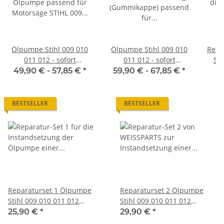
Ölpumpe Stihl 009 010
Ölpumpe Stihl 009 010
Repa
011 012 - sofort
011 012 - sofort
Sti
einbaufertig - im
einbaufertig - im
49,90 € -
57,85 €
*
59,90 € -
67,85 €
*
Austausch
Austausch
BESTSELLER
BESTSELLER
Reparaturset 1 Ölpumpe
Reparaturset 2 Ölpumpe
Stihl 009 010 011 012
Stihl 009 010 011 012
Dichtung Ersatz Membran
Membran Dichtung Filter
25,90 €
*
29,90 €
*