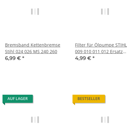
Bremsband Kettenbremse
Filter für Ölpumpe STIHL
Stihl 024 026 MS 240 260
009 010 011 012 Ersatz
Ölfilter
6,99 €
*
4,99 €
*
AUF LAGER
BESTSELLER