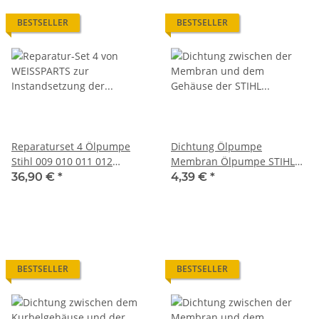
BESTSELLER
BESTSELLER
Reparaturset 4 Ölpumpe
Dichtung Ölpumpe
Stihl 009 010 011 012
Membran Ölpumpe STIHL
Membran Dichtung O-Ring
009 010 011 012 Motorsäge
36,90 €
*
4,39 €
*
BESTSELLER
BESTSELLER