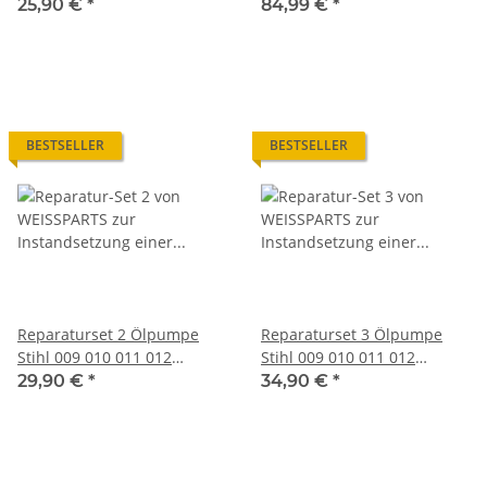
Dichtung Ersatz Membran
generalüberholt mit
25,90 €
*
84,99 €
*
Schlauch Hülse
BESTSELLER
BESTSELLER
Reparaturset 2 Ölpumpe
Reparaturset 3 Ölpumpe
Stihl 009 010 011 012
Stihl 009 010 011 012
Membran Dichtung Filter
Membran Dichtung
29,90 €
*
34,90 €
*
Schlauch