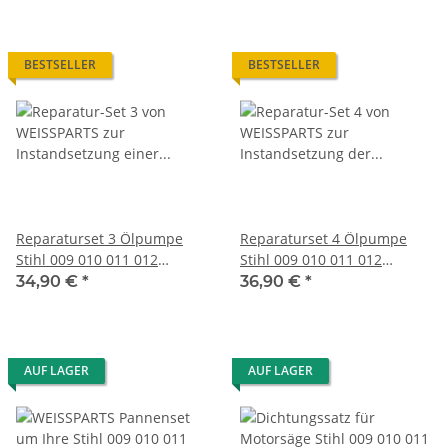
BESTSELLER
BESTSELLER
Reparaturset 3 Ölpumpe
Reparaturset 4 Ölpumpe
Stihl 009 010 011 012
Stihl 009 010 011 012
Membran Dichtung
Membran Dichtung O-Ring
34,90 €
*
36,90 €
*
Schlauch
AUF LAGER
AUF LAGER