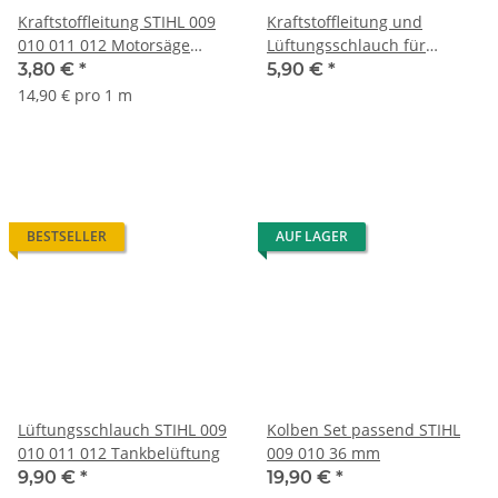
Kraftstoffleitung STIHL 009
Kraftstoffleitung und
010 011 012 Motorsäge
Lüftungsschlauch für
Kettensäge
Motorsäge STIHL 009 010
3,80 €
*
5,90 €
*
011 012
14,90 € pro 1 m
BESTSELLER
AUF LAGER
Lüftungsschlauch STIHL 009
Kolben Set passend STIHL
010 011 012 Tankbelüftung
009 010 36 mm
9,90 €
*
19,90 €
*