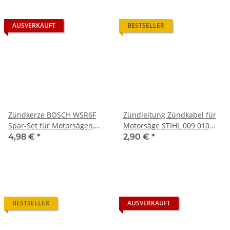
AUSVERKAUFT
BESTSELLER
Zündkerze BOSCH WSR6F
Zündleitung Zündkabel für
Spar-Set für Motorsägen,
Motorsäge STIHL 009 010
Freischneider,
011 012 Kettensäge
4,98 €
*
2,90 €
*
Heckenscheren
BESTSELLER
AUSVERKAUFT