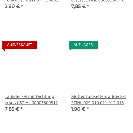
010 011 ältere Version
2,90 €
*
7,85 €
*
00009926305
AUSVERKAUFT
AUF LAGER
Tankdeckel mit Dichtung
Mutter für Kettenraddeckel
ersetzt STIHL 00003500512
STIHL 009 010 011 012 015
Motorsäge
7,85 €
*
1,90 €
*