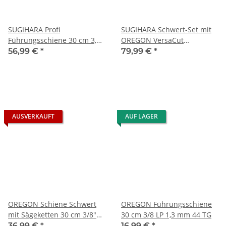
SUGIHARA Profi
SUGIHARA Schwert-Set mit
Führungsschiene 30 cm 3,8
OREGON VersaCut
Low Pro 1,3 mm 44 TG SL2U-
Sägeketten 30 cm 3/8" LP 1,3
56,99 €
*
79,99 €
*
0N30-A
mm 44 TG
AUSVERKAUFT
AUF LAGER
OREGON Schiene Schwert
OREGON Führungsschiene
mit Sägeketten 30 cm 3/8"
30 cm 3/8 LP 1,3 mm 44 TG
LP 1,3 mm 44 TG
36,99 €
*
16,99 €
*