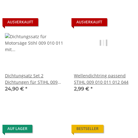
AUSVERKAUFT
AUSVERKAUFT
Dichtungsatz Set 2
Wellendichtring passend
Dichtungen für STIHL 009
STIHL 009 010 011 012 044
010 011 012 Dichtsatz
24,90 €
*
2,99 €
*
AUF LAGER
BESTSELLER