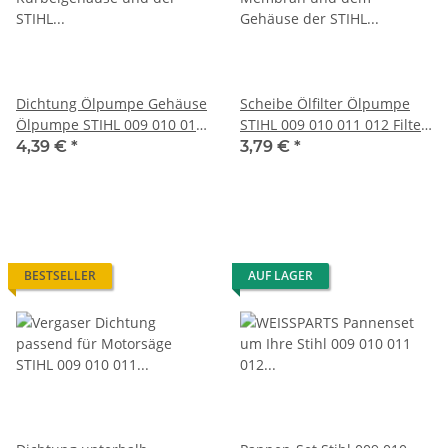
Dichtung Ölpumpe Gehäuse
Scheibe Ölfilter Ölpumpe
Ölpumpe STIHL 009 010 011
STIHL 009 010 011 012 Filter
012 Kettensäge
Halterung
4,39 €
*
3,79 €
*
BESTSELLER
AUF LAGER