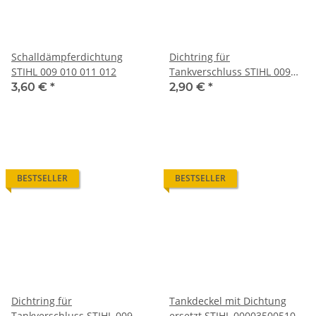
Schalldämpferdichtung
Dichtring für
STIHL 009 010 011 012
Tankverschluss STIHL 009
010 011 012 neuere Version
3,60 €
*
2,90 €
*
0000 359 1210
BESTSELLER
BESTSELLER
Dichtring für
Tankdeckel mit Dichtung
Tankverschluss STIHL 009
ersetzt STIHL 00003500510