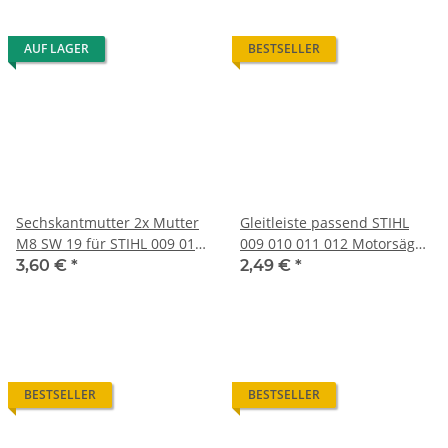
AUF LAGER
BESTSELLER
Sechskantmutter 2x Mutter
Gleitleiste passend STIHL
M8 SW 19 für STIHL 009 010
009 010 011 012 Motorsäge
011 012 015
Kettensäge
3,60 €
*
2,49 €
*
BESTSELLER
BESTSELLER