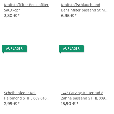
Kraftstofffilter Benzinfilter
Kraftstoffschlauch und
Saugkopf
Benzinfilter passend Stihl
009 010 011 012
3,30 €
*
6,95 €
*
AUF LAGER
AUF LAGER
Scheibenfeder Keil
1/4" Carving-Kettenrad 8
Halbmond STIHL 009 010
Zähne passend STIHL 009
011 012 015
010 011 012 m. Nadellager
2,99 €
*
15,90 €
*