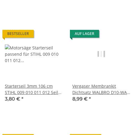
BESTSELLER
AUF LAGER
Starterseil 3mm 106 cm
Vergaser Membrankit
STIHL 009 010 011 012 Seil
Dichtsatz WALBRO D10-WAT
Schnur
Membransatz
3,80 €
*
8,99 €
*