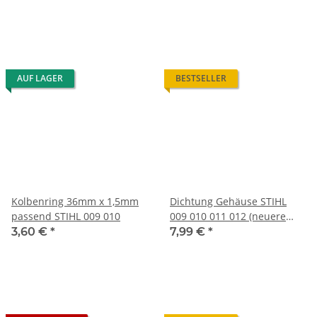
AUF LAGER
BESTSELLER
Kolbenring 36mm x 1,5mm
Dichtung Gehäuse STIHL
passend STIHL 009 010
009 010 011 012 (neuere
Bauart)
3,60 €
*
7,99 €
*