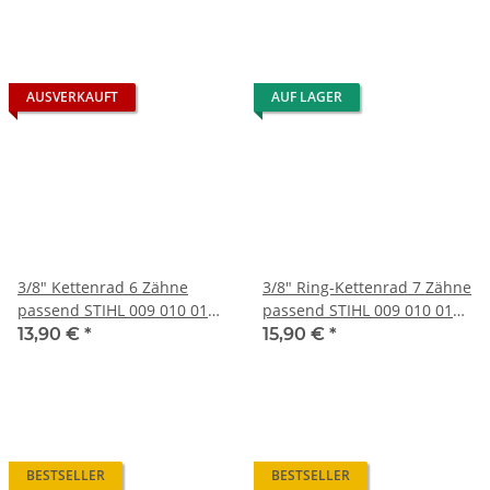
AUSVERKAUFT
AUF LAGER
3/8" Kettenrad 6 Zähne
3/8" Ring-Kettenrad 7 Zähne
passend STIHL 009 010 011
passend STIHL 009 010 011
012 m. Nadellager
012 m. Nadellager
13,90 €
*
15,90 €
*
BESTSELLER
BESTSELLER