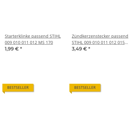
Starterklinke passend STIHL
Zündkerzenstecker passend
009 010 011 012 MS 170
STIHL 009 010 011 012 015
u. a. Motorsägen
1,99 €
*
3,49 €
*
BESTSELLER
BESTSELLER