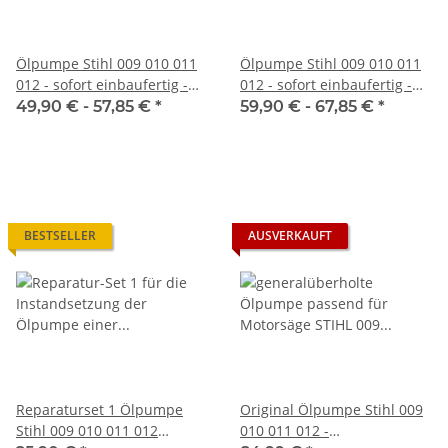
Ölpumpe Stihl 009 010 011
Ölpumpe Stihl 009 010 011
012 - sofort einbaufertig -
012 - sofort einbaufertig -
im Austausch
im Austausch
49,90 € -
57,85 €
*
59,90 € -
67,85 €
*
BESTSELLER
AUSVERKAUFT
Reparaturset 1 Ölpumpe
Original Ölpumpe Stihl 009
Stihl 009 010 011 012
010 011 012 -