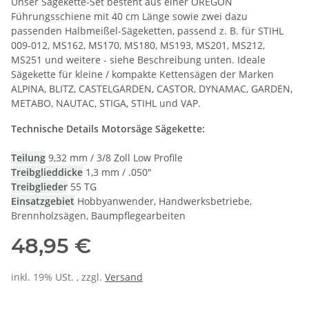
Unser Sägekette-Set besteht aus einer OREGON
Führungsschiene mit 40 cm Länge sowie zwei dazu
passenden Halbmeißel-Sägeketten, passend z. B. für STIHL
009-012, MS162, MS170, MS180, MS193, MS201, MS212,
MS251 und weitere - siehe Beschreibung unten. Ideale
Sägekette für kleine / kompakte Kettensägen der Marken
ALPINA, BLITZ, CASTELGARDEN, CASTOR, DYNAMAC, GARDEN,
METABO, NAUTAC, STIGA, STIHL und VAP.
Technische Details Motorsäge Sägekette:
Teilung
9,32 mm / 3/8 Zoll Low Profile
Treibglieddicke
1,3 mm / .050"
Treibglieder
55 TG
Einsatzgebiet
Hobbyanwender, Handwerksbetriebe,
Brennholzsägen, Baumpflegearbeiten
48,95 €
inkl. 19% USt. , zzgl.
Versand