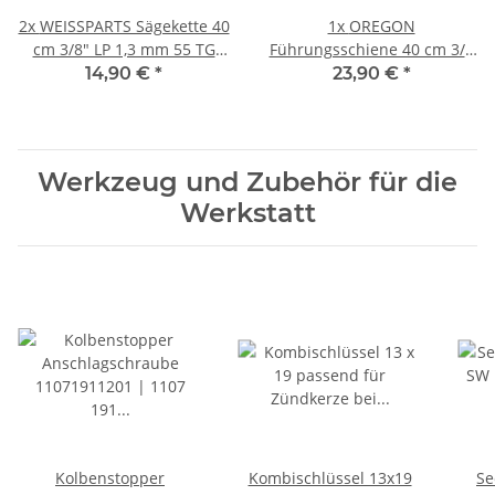
2x
WEISSPARTS Sägekette 40
1x
OREGON
cm 3/8" LP 1,3 mm 55 TG
Führungsschiene 40 cm 3/8
Low Profile
LP 1,3 mm 55 TG
14,90 €
*
23,90 €
*
Werkzeug und Zubehör für die
Werkstatt
Kolbenstopper
Kombischlüssel 13x19
Se