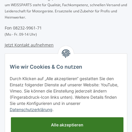
um WEISSPARTS steht für Qualität, Fachkompetenz, schnellen Versand und
Leidenschaft für Motorgeräte. Ersatzteile und Zubehör für Profis und
Heimwerker.
Fon 08232-9961-71
(Mo - Fr. 09-14 Uhr)
Jetzt Kontakt aufnehmen
INFORMATIONEN
Wie wir Cookies & Co nutzen
GESETZLICHE INFORMATIONEN
Durch Klicken auf „Alle akzeptieren“ gestatten Sie den
Einsatz folgender Dienste auf unserer Website: YouTube,
Vimeo. Sie können die Einstellung jederzeit ändern
Zahlungsarten
(Fingerabdruck-Icon links unten). Weitere Details finden
BAR | ÜBERWEISUNG | PAYPAL
Sie unte
Konfigurieren
und in unserer
Datenschutzerklärung
.
Versandpartner
DHL | GLS | DPD | HERMES | POST
Alle akzeptieren
* Alle Preise inkl. gesetzlicher USt., zzgl.
Versand
. Bei Versand außerhalb