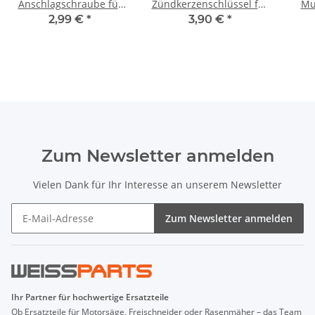
Anschlagschraube für
Zündkerzenschlüssel für
Mu
Motoren wie Kettensäge,
Motorsäge
STI
2,99 €
*
3,90 €
*
Freischneider
Zum Newsletter anmelden
Vielen Dank für Ihr Interesse an unserem Newsletter
Zum Newsletter anmelden
Ihr Partner für hochwertige Ersatzteile
Ob Ersatzteile für Motorsäge, Freischneider oder Rasenmäher – das Team