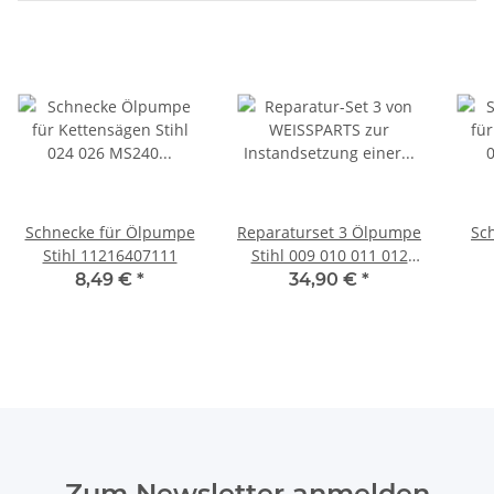
Schnecke für Ölpumpe
Reparaturset 3 Ölpumpe
Sc
Stihl 11216407111
Stihl 009 010 011 012
Membran Dichtung
8,49 €
*
34,90 €
*
Schlauch
Zum Newsletter anmelden