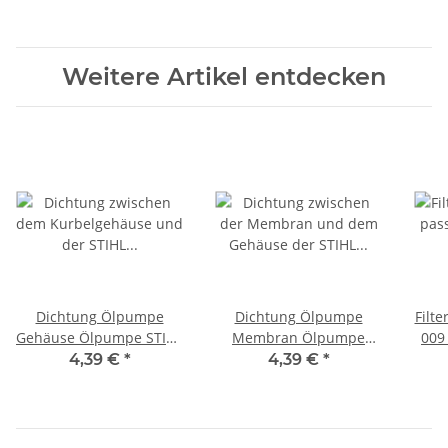
Weitere Artikel entdecken
Dichtung Ölpumpe
Dichtung Ölpumpe
Filt
Gehäuse Ölpumpe STIHL
Membran Ölpumpe
009
009 010 011 012
STIHL 009 010 011 012
4,39 €
*
4,39 €
*
Kettensäge
Motorsäge