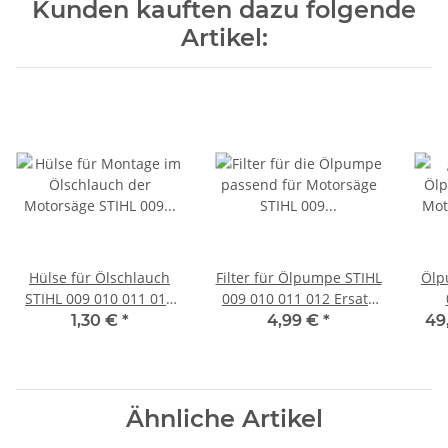
Kunden kauften dazu folgende
Artikel:
Hülse für Ölschlauch
Filter für Ölpumpe STIHL
Ölp
STIHL 009 010 011 012
009 010 011 012 Ersatz
Motorsäge Kettensäge
Ölfilter
e
1,30 €
*
4,99 €
*
49
Ähnliche Artikel