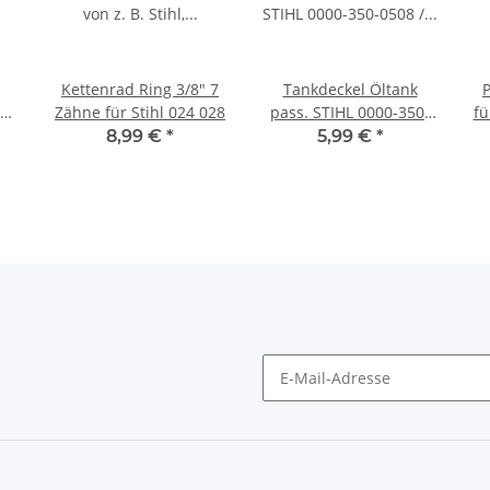
Kettenrad Ring 3/8" 7
Tankdeckel Öltank
Zähne für Stihl 024 028
pass. STIHL 0000-350-
fü
0508 / 00003500508
8,99 €
*
5,99 €
*