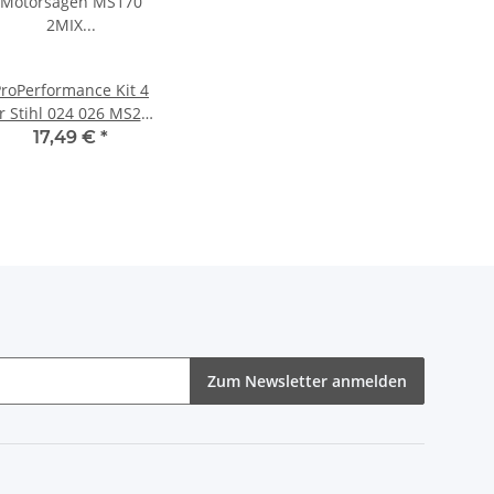
ProPerformance Kit 4
r Stihl 024 026 MS240
MS260
17,49 €
*
Zum Newsletter anmelden