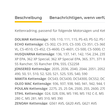
Beschreibung
Benachrichtigen, wenn verf
Kettenradring, passend für folgende Motorsägen und Ke
DOLMAR Kettensäge
: 109, 110, 111, 115, PS-43, PS-52, PS
ECHO Kettensäge
: CS-302, CS-315, CS-330, CS-351, CS-36
VL, CS-4510, CS-452, CS-4600, CS-4601, CS-500, CS-5000, C
HUSQVARNA Kettensäge
: 136, 137, 141, 142, 154, 234, 23
XP EPA, 362 XP Special, 362 XP Special EPA, 365, 371, 371 XP,
55 Rancher, 55 Rancher EPA, 555, CS2258
JONSERED Kettensäge
: 2035, 2036, 2040, 2044, 2051, 2052
490, 50, 51, 510, 52, 520, 521, 525, 535, 540, 590
MAKITA Kettensäge
: DCS43, DCS430, DCS4300, DCS52, DC
OLEO MAC Kettensäge
: 936, 937, 938, 940, 941, 942, 944, 
POULAN Kettensäge
: 2275, 25, 25 DA, 2500, 255, 2600, 2
STIHL Kettensäge
: 024, 028, 036, MS 190, MS 192 C-E, M
280 C, MS 281, MS 310, MS 390
ZENOAH Kettensäge
: G561 AVS, G620 AVS, G621 AVS