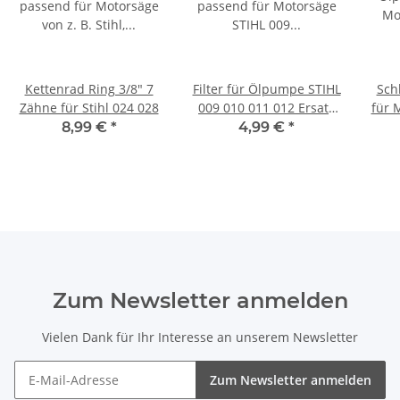
Kettenrad Ring 3/8" 7
Filter für Ölpumpe STIHL
Sch
Zähne für Stihl 024 028
009 010 011 012 Ersatz
für 
Ölfilter
010 
8,99 €
*
4,99 €
*
Zum Newsletter anmelden
Vielen Dank für Ihr Interesse an unserem Newsletter
Zum Newsletter anmelden