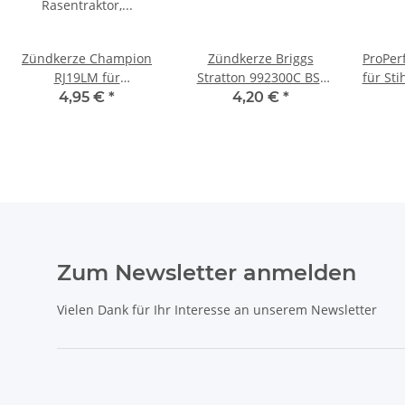
Zündkerze Champion
Zündkerze Briggs
ProPer
RJ19LM für
Stratton 992300C BS-
für Sti
Rasentraktor u.
SV-CU für Rasenmäher
4,95 €
*
4,20 €
*
Rasenmäher
Zum Newsletter anmelden
Vielen Dank für Ihr Interesse an unserem Newsletter