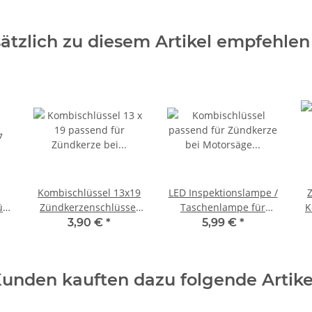
ätzlich zu diesem Artikel empfehlen
Kombischlüssel 13x19
LED Inspektionslampe /
ür
Zündkerzenschlüssel
Taschenlampe für
K
für Motorsäge
Werkstatt,
3,90 €
*
5,99 €
*
Werkzeugkiste, Auto
unden kauften dazu folgende Artike