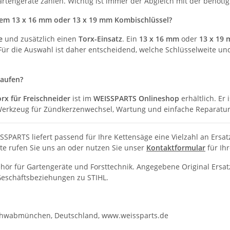
tengeräte zählen. Wichtig ist immer der Abgleich mit der benöti
inem 13 x 16 mm oder 13 x 19 mm Kombischlüssel?
e
und zusätzlich einen
Torx-Einsatz
. Ein
13 x 16 mm
oder
13 x 19
 Für die Auswahl ist daher entscheidend, welche Schlüsselweite u
kaufen?
rx für Freischneider
ist im
WEISSPARTS Onlineshop
erhältlich. Er 
 Werkzeug für Zündkerzenwechsel, Wartung und einfache Reparatur
ISSPARTS liefert passend für Ihre Kettensäge eine Vielzahl an Ersa
tte rufen Sie uns an oder nutzen Sie unser
Kontaktformular
für Ihr
behör für Gartengeräte und Forsttechnik. Angegebene Original E
 Geschäftsbeziehungen zu STIHL.
Schwabmünchen, Deutschland, www.weissparts.de