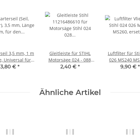
rseil 3,5 mm, 1 m
Gleitleiste für STIHL
Luftfilter für St
, Universal für
Motorsäge 024 - 088,
026 MS240 MS
Motorsäge,
11216486610
1121 120 1
3,80 €
*
2,40 €
*
9,90 €
*
ischneider ...
Ähnliche Artikel