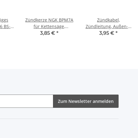
iggs
Zündkerze NGK BPM7A
Zündkabel,
6 BS-
für Kettensäge,
Zündleitung, Außen-Ø
r
Motorsense,
7 mm Länge 1m
3,85 €
*
3,95 €
*
or
Heckenschere
Zum Newsletter anmelden