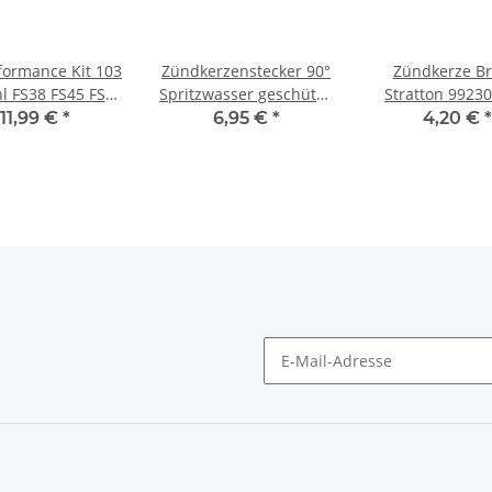
formance Kit 103
Zündkerzenstecker 90°
Zündkerze Br
hl FS38 FS45 FS55
Spritzwasser geschützt,
Stratton 99230
HS45
für Rasentraktor
OHV-HT fü
11,99 €
*
6,95 €
*
4,20 €
*
Rasentrakt