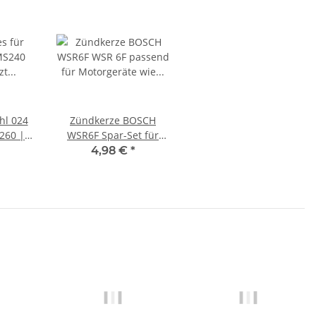
ihl 024
Zündkerze BOSCH
260 |
WSR6F Spar-Set für
618
Motorsägen,
4,98 €
*
Freischneider,
Heckenscheren