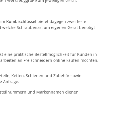
gten Werkzeuggröße am jeweiligen Gerät.
 mm Kombischlüssel
bietet dagegen zwei feste
nd welche Schraubenart am eigenen Gerät benötigt
ist eine praktische Bestellmöglichkeit für Kunden in
arbeiten an Freischneidern online kaufen möchten.
tzteile, Ketten, Schienen und Zubehör sowie
e Anfrage.
rsatzteilnummern und Markennamen dienen