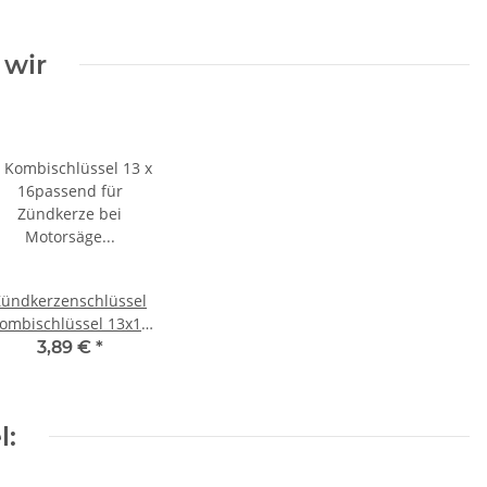
 wir
Zündkerzenschlüssel
ombischlüssel 13x16
für Motorsäge
3,89 €
*
Heckenschere
l: