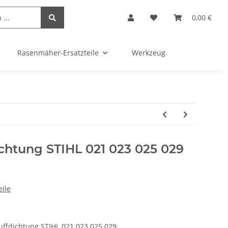
0,00 €
Rasenmäher-Ersatzteile
Werkzeug
chtung STIHL 021 023 025 029
ile
ffdichtung STIHL 021 023 025 029