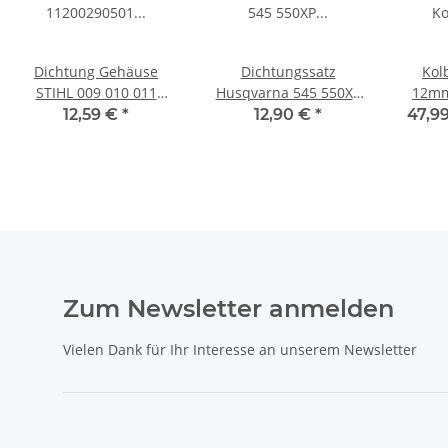
Dichtung Gehäuse
Dichtungssatz
Kol
STIHL 009 010 011
Husqvarna 545 550XP
12mm
(ältere Bauart V1)
550XPG
MET
12,59 €
*
12,90 €
*
47,99
Zum Newsletter anmelden
Vielen Dank für Ihr Interesse an unserem Newsletter