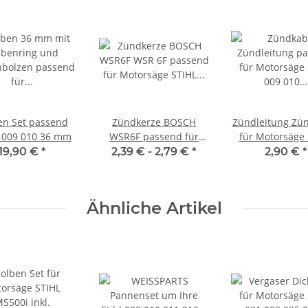
en Set passend
Zündkerze BOSCH
Zündleitung Zü
 009 010 36 mm
WSR6F passend für
für Motorsäge
Stihl Kettensäge
009 010 011
19,90 €
*
2,39 € -
2,79 €
*
2,90 €
*
Motorsäge
Kettensäg
Freischneider
Ähnliche Artikel