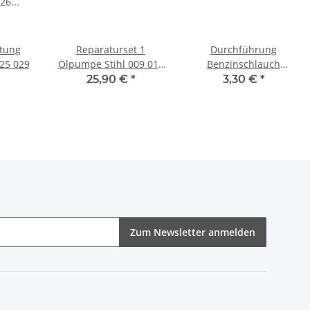
htung
Reparaturset 1
Durchführung
25 029
Ölpumpe Stihl 009 010
Benzinschlauch
011 012 Dichtung
Kraftststoffschlauch
25,90 €
*
3,30 €
*
Ersatz Membran
Motorsense
Freischneider
Zum Newsletter anmelden