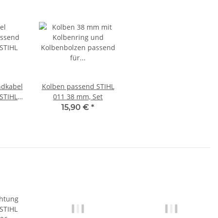
ndkabel
Kolben passend STIHL
 STIHL
011 38 mm, Set
 012
15,90 €
*
e