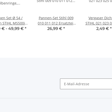
ben Set Ø 54 /
Pannen-Set Stihl 009
Vergaser Dic
 STIHL MS500i
010 011 012 Ersatzteil
STIHL 021 023 0
EOR PC285000
Kit
 € -
49,99 €
*
26,99 €
*
2,49 €
*