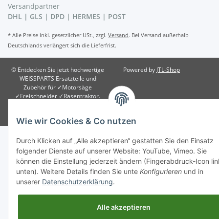
Versandpartner
DHL | GLS | DPD | HERMES | POST
* Alle Preise inkl. gesetzlicher USt., zzgl.
Versand
. Bei Versand außerhalb
Deutschlands verlängert sich die Lieferfrist.
© Entdecken Sie jetzt hochwertige
Powered by
JTL-Shop
WEISSPARTS Ersatzteile und
Zubehör für ✓Motorsäge
✓Freischneider ✓Rasentraktor.
Schneller Versand und 5✩ Service
Besucherzähler: 1722823
Wie wir Cookies & Co nutzen
Durch Klicken auf „Alle akzeptieren“ gestatten Sie den Einsatz
folgender Dienste auf unserer Website: YouTube, Vimeo. Sie
können die Einstellung jederzeit ändern (Fingerabdruck-Icon lin
unten). Weitere Details finden Sie unte
Konfigurieren
und in
unserer
Datenschutzerklärung
.
Alle akzeptieren