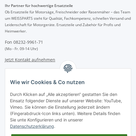
Ihr Partner für hochwertige Ersatzteile
Ob Ersatzteile für Motorsäge, Freischneider oder Rasenmäher – das Team
um WEISSPARTS steht für Qualität, Fachkompetenz, schnellen Versand und
Leidenschaft für Motorgeräte. Ersatzteile und Zubehör für Profis und
Heimwerker.
Fon 08232-9961-71
(Mo - Fr. 09-14 Uhr)
Jetzt Kontakt aufnehmen
INFORMATIONEN
Wie wir Cookies & Co nutzen
GESETZLICHE INFORMATIONEN
Durch Klicken auf „Alle akzeptieren“ gestatten Sie den
Einsatz folgender Dienste auf unserer Website: YouTube,
Vimeo. Sie können die Einstellung jederzeit ändern
Zahlungsarten
(Fingerabdruck-Icon links unten). Weitere Details finden
BAR | ÜBERWEISUNG | PAYPAL
Sie unte
Konfigurieren
und in unserer
Datenschutzerklärung
.
Versandpartner
DHL | GLS | DPD | HERMES | POST