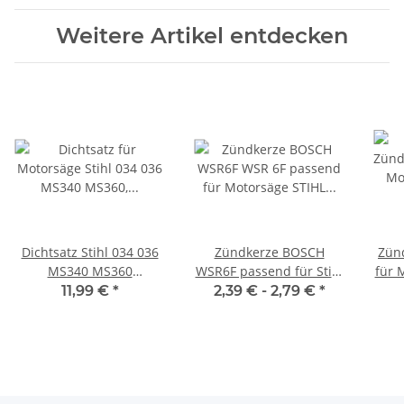
Weitere Artikel entdecken
Dichtsatz Stihl 034 036
Zündkerze BOSCH
Zün
MS340 MS360
WSR6F passend für Stihl
für 
11250290500
Kettensäge Motorsäge
010 
11,99 €
*
2,39 € -
2,79 €
*
Freischneider