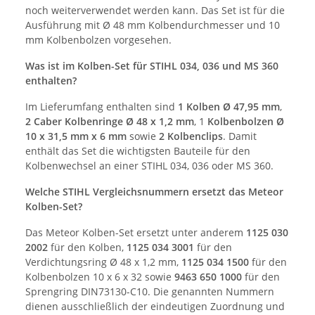
noch weiterverwendet werden kann. Das Set ist für die
Ausführung mit Ø 48 mm Kolbendurchmesser und 10
mm Kolbenbolzen vorgesehen.
Was ist im Kolben-Set für STIHL 034, 036 und MS 360
enthalten?
Im Lieferumfang enthalten sind
1 Kolben Ø 47,95 mm
,
2 Caber Kolbenringe Ø 48 x 1,2 mm
, 1
Kolbenbolzen Ø
10 x 31,5 mm x 6 mm
sowie
2 Kolbenclips
. Damit
enthält das Set die wichtigsten Bauteile für den
Kolbenwechsel an einer STIHL 034, 036 oder MS 360.
Welche STIHL Vergleichsnummern ersetzt das Meteor
Kolben-Set?
Das Meteor Kolben-Set ersetzt unter anderem
1125 030
2002
für den Kolben,
1125 034 3001
für den
Verdichtungsring Ø 48 x 1,2 mm,
1125 034 1500
für den
Kolbenbolzen 10 x 6 x 32 sowie
9463 650 1000
für den
Sprengring DIN73130-C10. Die genannten Nummern
dienen ausschließlich der eindeutigen Zuordnung und