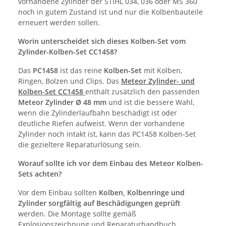
vorhandene Zylinder der STIHL 034, 036 oder MS 360
noch in gutem Zustand ist und nur die Kolbenbauteile
erneuert werden sollen.
Worin unterscheidet sich dieses Kolben-Set vom
Zylinder-Kolben-Set CC1458?
Das
PC1458
ist das reine
Kolben-Set
mit Kolben,
Ringen, Bolzen und Clips. Das
Meteor Zylinder- und
Kolben-Set CC1458
enthält zusätzlich den passenden
Meteor Zylinder Ø 48 mm
und ist die bessere Wahl,
wenn die Zylinderlaufbahn beschädigt ist oder
deutliche Riefen aufweist. Wenn der vorhandene
Zylinder noch intakt ist, kann das PC1458 Kolben-Set
die gezieltere Reparaturlösung sein.
Worauf sollte ich vor dem Einbau des Meteor Kolben-
Sets achten?
Vor dem Einbau sollten
Kolben, Kolbenringe und
Zylinder sorgfältig auf Beschädigungen geprüft
werden. Die Montage sollte gemäß
Explosionszeichnung und Reparaturhandbuch