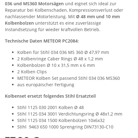
036 und MS360 Motorsägen
und eignet sich ideal zur
Reparatur bei Kolbenschaden, Kompressionsverlust oder
nachlassender Motorleistung. Mit
Ø 48 mm und 10 mm
Kolbenbolzen
unterstützt es eine zuverlässige
Instandsetzung für wieder kraftvollen Betrieb.
Technische Daten METEOR PC2084:
Kolben für Stihl 034 036 MS 360 Ø 47,97 mm
2 Kolbenringe Caber Rings Ø 48 x 1,2 mm
Kolbenbolzen Ø 10 x 31,5 mm x 6 mm
2 Kolben Clips
METEOR Kolben Set passend Stihl 034 036 MS360
aus europäischer Fertigung
Kolbenset ersetzt folgendes Stihl Ersatzteil
Stihl 1125 030 2001 Kolben Ø 48
Stihl 1125 034 3001 Verdichtungsring Ø 48x1,2 mm
Stihl 1125 034 1500 Kolbenbolzen 10x6x32
Stihl 9463 650 1000 Sprengring DIN73130-C10