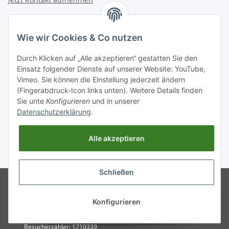
INFORMATIONEN
Wie wir Cookies & Co nutzen
GESETZLICHE INFORMATIONEN
Durch Klicken auf „Alle akzeptieren“ gestatten Sie den
Einsatz folgender Dienste auf unserer Website: YouTube,
Vimeo. Sie können die Einstellung jederzeit ändern
Zahlungsarten
(Fingerabdruck-Icon links unten). Weitere Details finden
BAR | ÜBERWEISUNG | PAYPAL
Sie unte
Konfigurieren
und in unserer
Datenschutzerklärung
.
Versandpartner
DHL | GLS | DPD | HERMES | POST
Alle akzeptieren
* Alle Preise inkl. gesetzlicher USt., zzgl.
Versand
. Bei Versand außerhalb
Deutschlands verlängert sich die Lieferfrist.
Schließen
© Entdecken Sie jetzt hochwertige
Powered by
JTL-Shop
WEISSPARTS Ersatzteile und
Zubehör für ✓Motorsäge
Konfigurieren
✓Freischneider ✓Rasentraktor.
Schneller Versand und 5✩ Service
Besucherzähler: 1710339