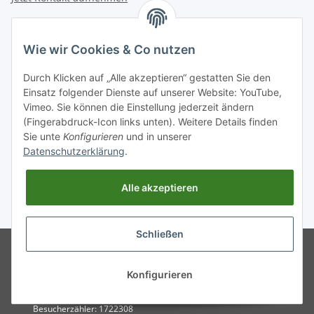
INFORMATIONEN
Wie wir Cookies & Co nutzen
GESETZLICHE INFORMATIONEN
Durch Klicken auf „Alle akzeptieren“ gestatten Sie den
Einsatz folgender Dienste auf unserer Website: YouTube,
Vimeo. Sie können die Einstellung jederzeit ändern
Zahlungsarten
(Fingerabdruck-Icon links unten). Weitere Details finden
BAR | ÜBERWEISUNG | PAYPAL
Sie unte
Konfigurieren
und in unserer
Datenschutzerklärung
.
Versandpartner
DHL | GLS | DPD | HERMES | POST
Alle akzeptieren
* Alle Preise inkl. gesetzlicher USt., zzgl.
Versand
. Bei Versand außerhalb
Deutschlands verlängert sich die Lieferfrist.
Schließen
© Entdecken Sie jetzt hochwertige
Powered by
JTL-Shop
WEISSPARTS Ersatzteile und
Zubehör für ✓Motorsäge
Konfigurieren
✓Freischneider ✓Rasentraktor.
Schneller Versand und 5✩ Service
Besucherzähler: 1722308