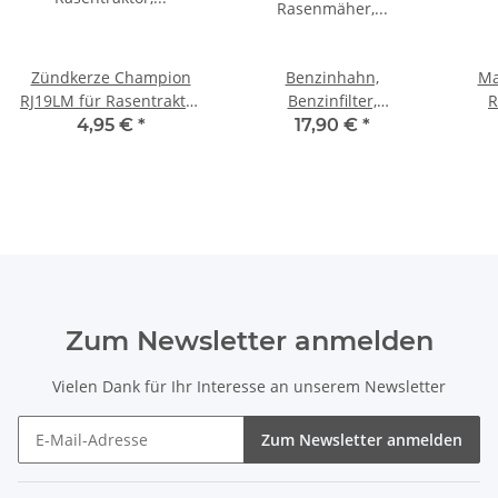
Zündkerze Champion
Benzinhahn,
Ma
RJ19LM für Rasentraktor
Benzinfilter,
R
u. Rasenmäher
Benzinschlauch für
4,95 €
*
17,90 €
*
Rasenmäher und
Fl
Rasentraktor
Zum Newsletter anmelden
Vielen Dank für Ihr Interesse an unserem Newsletter
Zum Newsletter anmelden