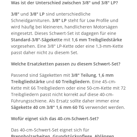
Was ist der Unterschied zwischen 3/8" und 3/8" LP?
3/8"
und
3/8" LP
sind unterschiedliche
Schneidgarnituren.
3/8" LP
steht für Low Profile und
wird häufig bei kleineren, handlicheren Motorsägen
eingesetzt. Dieses Schwert-Set ist dagegen für eine
Standard-3/8"-Sägekette
mit
1,6 mm Treibgliedstärke
vorgesehen. Eine 3/8" LP-Kette oder eine 1,3-mm-Kette
passt daher nicht zu diesem Set.
Welche Ersatzketten passen zu diesem Schwert-Set?
Passend sind Sägeketten mit
3/8" Teilung
,
1,6 mm
Treibgliedstärke
und
60 Treibgliedern
. Eine 45-cm-
Kette mit 66 Treibgliedern oder eine 50-cm-Kette mit 72
Treibgliedern passt nicht korrekt auf diese 40-cm-
Führungsschiene. Als Ersatz sollte daher immer eine
Sägekette 40 cm 3/8" 1,6 mm 60 TG
verwendet werden.
Wofür eignet sich das 40-cm-Schwert-Set?
Das 40-cm-Schwert-Set eignet sich für
Brennholzarbeiten, Grundstückspflege, Ablängen,