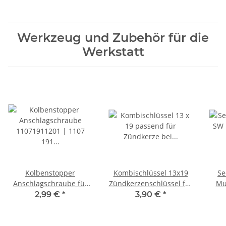
Werkzeug und Zubehör für die
Werkstatt
Kolbenstopper
Kombischlüssel 13x19
Se
Anschlagschraube für
Zündkerzenschlüssel für
Mu
Motoren wie Kettensäge,
Motorsäge
STI
2,99 €
*
3,90 €
*
Freischneider