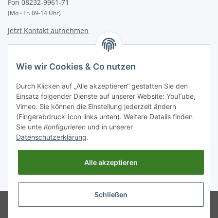
Fon 08232-9961-71
(Mo - Fr. 09-14 Uhr)
Jetzt Kontakt aufnehmen
INFORMATIONEN
Wie wir Cookies & Co nutzen
GESETZLICHE INFORMATIONEN
Durch Klicken auf „Alle akzeptieren“ gestatten Sie den
Einsatz folgender Dienste auf unserer Website: YouTube,
Vimeo. Sie können die Einstellung jederzeit ändern
Zahlungsarten
(Fingerabdruck-Icon links unten). Weitere Details finden
BAR | ÜBERWEISUNG | PAYPAL
Sie unte
Konfigurieren
und in unserer
Datenschutzerklärung
.
Versandpartner
DHL | GLS | DPD | HERMES | POST
Alle akzeptieren
* Alle Preise inkl. gesetzlicher USt., zzgl.
Versand
. Bei Versand außerhalb
Deutschlands verlängert sich die Lieferfrist.
Schließen
© Entdecken Sie jetzt hochwertige
Powered by
JTL-Shop
WEISSPARTS Ersatzteile und