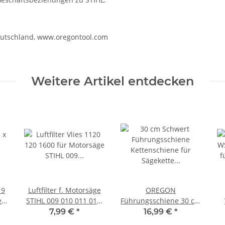
eutschland, www.oregontool.com
Weitere Artikel entdecken
19
Luftfilter f. Motorsäge
OREGON
l
STIHL 009 010 011 012,
Führungsschiene 30 cm
1120 120 1600 /
3/8 LP 1,3 mm 44 TG
7,99 €
*
16,99 €
*
11201201600