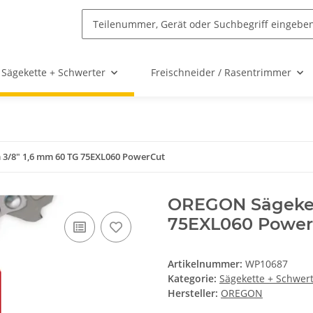
Sägekette + Schwerter
Freischneider / Rasentrimmer
 3/8" 1,6 mm 60 TG 75EXL060 PowerCut
OREGON Sägeket
75EXL060 Power
Artikelnummer:
WP10687
Kategorie:
Sägekette + Schwer
Hersteller:
OREGON