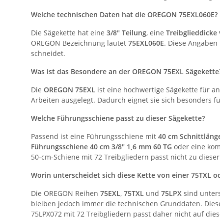
Welche technischen Daten hat die OREGON 75EXL060E?
Die Sägekette hat eine
3/8" Teilung
, eine
Treibglieddicke
OREGON Bezeichnung lautet
75EXL060E
. Diese Angaben
schneidet.
Was ist das Besondere an der OREGON 75EXL Sägekette
Die
OREGON 75EXL
ist eine hochwertige Sägekette für an
Arbeiten ausgelegt. Dadurch eignet sie sich besonders f
Welche Führungsschiene passt zu dieser Sägekette?
Passend ist eine Führungsschiene mit
40 cm Schnittläng
Führungsschiene 40 cm 3/8" 1,6 mm 60 TG
oder eine ko
50-cm-Schiene mit 72 Treibgliedern passt nicht zu dieser
Worin unterscheidet sich diese Kette von einer 75TXL o
Die OREGON Reihen
75EXL
,
75TXL
und
75LPX
sind unters
bleiben jedoch immer die technischen Grunddaten. Die
75LPX072 mit 72 Treibgliedern passt daher nicht auf die