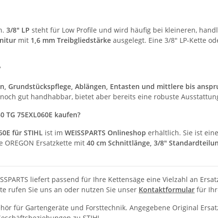
n.
3/8" LP
steht für Low Profile und wird häufig bei kleineren, h
nitur
mit
1,6 mm Treibgliedstärke
ausgelegt. Eine 3/8" LP-Kette od
?
n, Grundstückspflege, Ablängen, Entasten und mittlere bis anspr
 noch gut handhabbar, bietet aber bereits eine robuste Ausstattun
60 TG 75EXL060E kaufen?
0E für STIHL
ist im
WEISSPARTS Onlineshop
erhältlich. Sie ist ei
ge OREGON Ersatzkette mit
40 cm Schnittlänge, 3/8" Standardteilu
ISSPARTS liefert passend für Ihre Kettensäge eine Vielzahl an Ersa
tte rufen Sie uns an oder nutzen Sie unser
Kontaktformular
für Ihr
behör für Gartengeräte und Forsttechnik. Angegebene Original E
 Geschäftsbeziehungen zu STIHL.