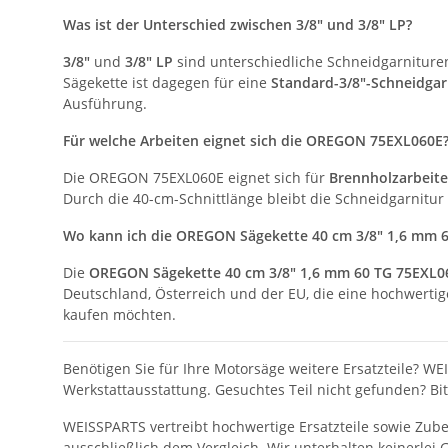
Was ist der Unterschied zwischen 3/8" und 3/8" LP?
3/8"
und
3/8" LP
sind unterschiedliche Schneidgarniture
Sägekette ist dagegen für eine
Standard-3/8"-Schneidgar
Ausführung.
Für welche Arbeiten eignet sich die OREGON 75EXL060E
Die OREGON 75EXL060E eignet sich für
Brennholzarbeite
Durch die 40-cm-Schnittlänge bleibt die Schneidgarnitur
Wo kann ich die OREGON Sägekette 40 cm 3/8" 1,6 mm 
Die
OREGON Sägekette 40 cm 3/8" 1,6 mm 60 TG 75EXL06
Deutschland, Österreich und der EU, die eine hochwerti
kaufen möchten.
Benötigen Sie für Ihre Motorsäge weitere Ersatzteile? WE
Werkstattausstattung. Gesuchtes Teil nicht gefunden? Bi
WEISSPARTS vertreibt hochwertige Ersatzteile sowie Zu
ausschließlich dem Vergleich. Wir unterhalten keinerlei