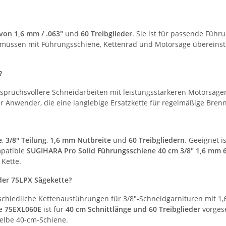
 von 1,6 mm / .063"
und
60 Treibglieder
. Sie ist für passende Füh
 müssen mit Führungsschiene, Kettenrad und Motorsäge übereinsti
?
spruchsvollere Schneidarbeiten mit leistungsstärkeren Motorsägen. 
ür Anwender, die eine langlebige Ersatzkette für regelmäßige Bren
e
,
3/8" Teilung
,
1,6 mm Nutbreite
und
60 Treibgliedern
. Geeignet 
mpatible
SUGIHARA Pro Solid Führungsschiene 40 cm 3/8" 1,6 mm 
 Kette.
der 75LPX Sägekette?
chiedliche Kettenausführungen für 3/8"-Schneidgarnituren mit 1,
se
75EXL060E
ist für
40 cm Schnittlänge und 60 Treibglieder
vorgese
selbe 40-cm-Schiene.