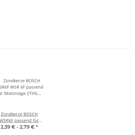
Zündkerze BOSCH
WSR6F passend für
Stihl Kettensäge
2,39 € -
2,79 €
*
Motorsäge