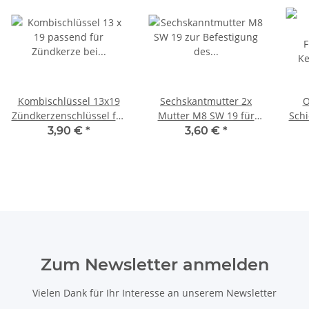
Kombischlüssel 13x19
Sechskantmutter 2x
O
Zündkerzenschlüssel für
Mutter M8 SW 19 für
Schi
Motorsäge
STIHL 009 010 011 012
mm 
3,90 €
*
3,60 €
*
015
Zum Newsletter anmelden
Vielen Dank für Ihr Interesse an unserem Newsletter