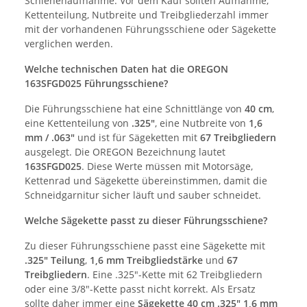
Schienenaufnahme. Vor dem Kauf sollten Aufnahme,
Kettenteilung, Nutbreite und Treibgliederzahl immer
mit der vorhandenen Führungsschiene oder Sägekette
verglichen werden.
Welche technischen Daten hat die OREGON
163SFGD025 Führungsschiene?
Die Führungsschiene hat eine Schnittlänge von
40 cm
,
eine Kettenteilung von
.325"
, eine Nutbreite von
1,6
mm / .063"
und ist für Sägeketten mit
67 Treibgliedern
ausgelegt. Die OREGON Bezeichnung lautet
163SFGD025
. Diese Werte müssen mit Motorsäge,
Kettenrad und Sägekette übereinstimmen, damit die
Schneidgarnitur sicher läuft und sauber schneidet.
Welche Sägekette passt zu dieser Führungsschiene?
Zu dieser Führungsschiene passt eine Sägekette mit
.325" Teilung
,
1,6 mm Treibgliedstärke
und
67
Treibgliedern
. Eine .325"-Kette mit 62 Treibgliedern
oder eine 3/8"-Kette passt nicht korrekt. Als Ersatz
sollte daher immer eine
Sägekette 40 cm .325" 1,6 mm