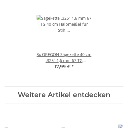
3x
OREGON Sägekette 40 cm
.325" 1,6 mm 67 TG
22BPX067E
17,99 €
*
Weitere Artikel entdecken