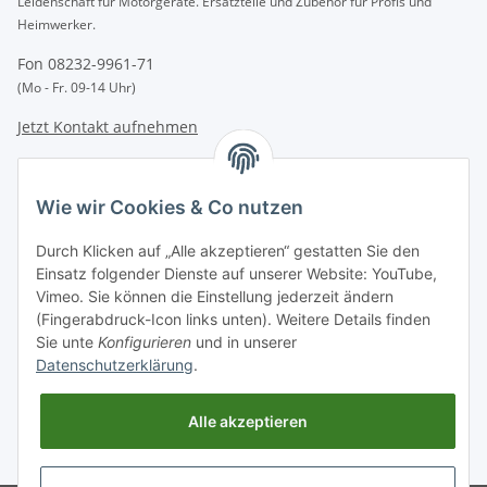
Leidenschaft für Motorgeräte. Ersatzteile und Zubehör für Profis und
Heimwerker.
Fon 08232-9961-71
(Mo - Fr. 09-14 Uhr)
Jetzt Kontakt aufnehmen
INFORMATIONEN
Wie wir Cookies & Co nutzen
GESETZLICHE INFORMATIONEN
Durch Klicken auf „Alle akzeptieren“ gestatten Sie den
Einsatz folgender Dienste auf unserer Website: YouTube,
Vimeo. Sie können die Einstellung jederzeit ändern
Zahlungsarten
(Fingerabdruck-Icon links unten). Weitere Details finden
BAR | ÜBERWEISUNG | PAYPAL
Sie unte
Konfigurieren
und in unserer
Datenschutzerklärung
.
Versandpartner
DHL | GLS | DPD | HERMES | POST
Alle akzeptieren
* Alle Preise inkl. gesetzlicher USt., zzgl.
Versand
. Bei Versand außerhalb
Deutschlands verlängert sich die Lieferfrist.