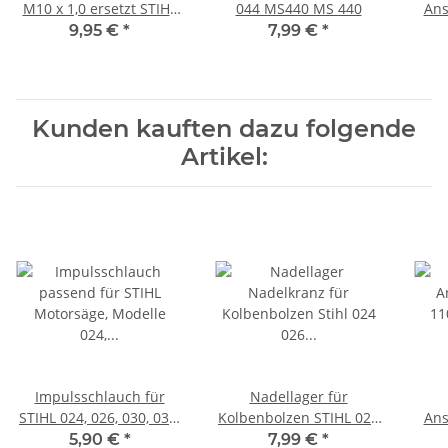
M10 x 1,0 ersetzt STIHL
044 MS440 MS 440
Ans
1128 020 9400
Moto
9,95 €
*
7,99 €
*
Kunden kauften dazu folgende
Artikel:
Impulsschlauch für
Nadellager für
STIHL 024, 026, 030, 031,
Kolbenbolzen STIHL 024
Ans
032, MS240, MS260
026 MS240 MS260
Moto
5,90 €
*
7,99 €
*