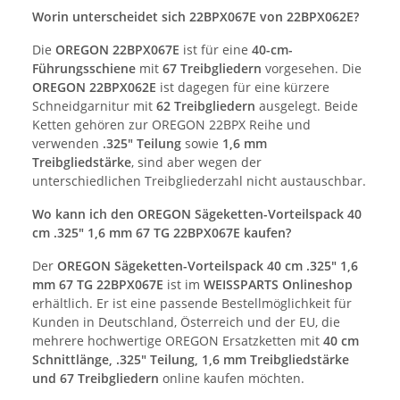
Worin unterscheidet sich 22BPX067E von 22BPX062E?
Die
OREGON 22BPX067E
ist für eine
40-cm-
Führungsschiene
mit
67 Treibgliedern
vorgesehen. Die
OREGON 22BPX062E
ist dagegen für eine kürzere
Schneidgarnitur mit
62 Treibgliedern
ausgelegt. Beide
Ketten gehören zur OREGON 22BPX Reihe und
verwenden
.325" Teilung
sowie
1,6 mm
Treibgliedstärke
, sind aber wegen der
unterschiedlichen Treibgliederzahl nicht austauschbar.
Wo kann ich den OREGON Sägeketten-Vorteilspack 40
cm .325" 1,6 mm 67 TG 22BPX067E kaufen?
Der
OREGON Sägeketten-Vorteilspack 40 cm .325" 1,6
mm 67 TG 22BPX067E
ist im
WEISSPARTS Onlineshop
erhältlich. Er ist eine passende Bestellmöglichkeit für
Kunden in Deutschland, Österreich und der EU, die
mehrere hochwertige OREGON Ersatzketten mit
40 cm
Schnittlänge, .325" Teilung, 1,6 mm Treibgliedstärke
und 67 Treibgliedern
online kaufen möchten.