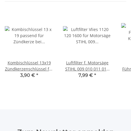
Kombischlüssel 13x19
Luftfilter f. Motorsäge
Zündkerzenschlüssel für
STIHL 009 010 011 012,
Führ
Motorsäge
1120 120 1600 /
3/
3,90 €
*
7,99 €
*
11201201600