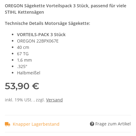
OREGON Sägekette Vorteilspack 3 Stück, passend für viele
STIHL Kettensägen
Technische Details Motorsäge Sägekette:
VORTEILS-PACK 3 Stück
OREGON 22BPX067E
40 cm
67 TG
1,6 mm
.325"
Halbmeißel
53,90 €
inkl. 19% USt. , zzgl.
Versand
Frage zum Artikel
Knapper Lagerbestand