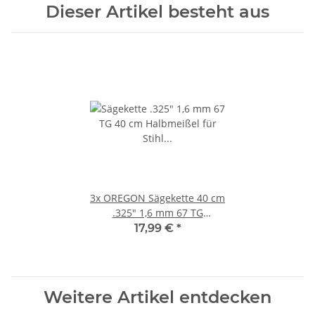
Dieser Artikel besteht aus
3x
OREGON Sägekette 40 cm
.325" 1,6 mm 67 TG
22BPX067E
17,99 €
*
Weitere Artikel entdecken