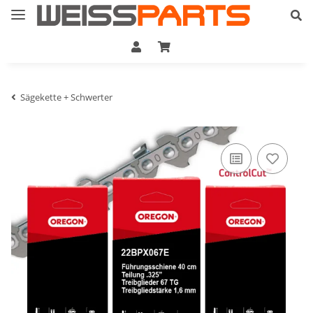
Sägekette + Schwerter