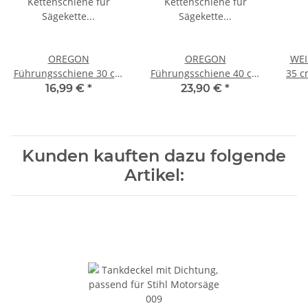
OREGON
OREGON
WEI
Führungsschiene 30 cm
Führungsschiene 40 cm
35 c
3/8 LP 1,3 mm 44 TG
3/8 LP 1,3 mm 55 TG
16,99 €
*
23,90 €
*
Kunden kauften dazu folgende
Artikel: