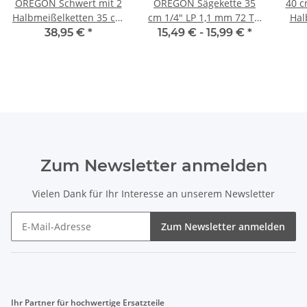
OREGON Schwert mit 2
OREGON Sägekette 35
40 c
Halbmeißelketten 35 cm
cm 1/4" LP 1,1 mm 72 TG
Hal
3/8" LP 1,3 mm 50 TG
24AP072
38,95 €
*
15,49 € -
15,99 €
*
Zum Newsletter anmelden
Vielen Dank für Ihr Interesse an unserem Newsletter
Zum Newsletter anmelden
Ihr Partner für hochwertige Ersatzteile