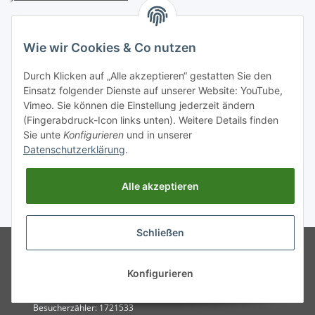
INFORMATIONEN
Wie wir Cookies & Co nutzen
GESETZLICHE INFORMATIONEN
Durch Klicken auf „Alle akzeptieren“ gestatten Sie den
Einsatz folgender Dienste auf unserer Website: YouTube,
Vimeo. Sie können die Einstellung jederzeit ändern
Zahlungsarten
(Fingerabdruck-Icon links unten). Weitere Details finden
BAR | ÜBERWEISUNG | PAYPAL
Sie unte
Konfigurieren
und in unserer
Datenschutzerklärung
.
Versandpartner
DHL | GLS | DPD | HERMES | POST
Alle akzeptieren
* Alle Preise inkl. gesetzlicher USt., zzgl.
Versand
. Bei Versand außerhalb
Deutschlands verlängert sich die Lieferfrist.
Schließen
© Entdecken Sie jetzt hochwertige
Powered by
JTL-Shop
WEISSPARTS Ersatzteile und
Zubehör für ✓Motorsäge
Konfigurieren
✓Freischneider ✓Rasentraktor.
Schneller Versand und 5✩ Service
Besucherzähler: 1721533